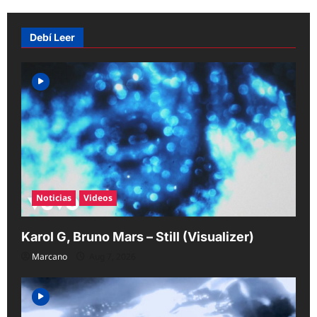
i
g
Debí Leer
a
t
i
o
n
Noticias
Videos
Karol G, Bruno Mars – Still (Visualizer)
Marcano
Aug 7, 2026