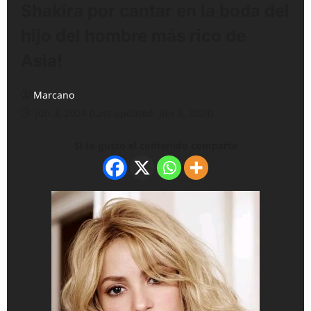
Shakira por cantar en la boda del
hijo del hombre más rico de
Asia!
Marcano
Jun 3, 2024 (Last updated: Jun 3, 2024)
Si te gusto el contenido comparte