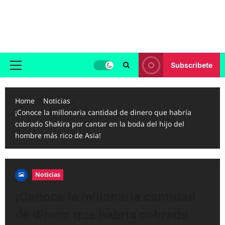
Skip
to
Reggaeton.com
content
Noticias, Exitos y Videos de Reggaeton
Subscribete
Primary
Menu
Home
Noticias
¡Conoce la millonaria cantidad de dinero que habría
cobrado Shakira por cantar en la boda del hijo del
hombre más rico de Asia!
Noticias
¡Conoce la millonaria cantidad
de dinero que habría cobrado