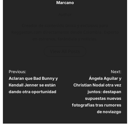
Marcano
Author
Creador de contenido único y exclusivo para
Reggaeton.com directamente desde Colombia. Experto
en estrenos, farándula y noticias.
View All Posts
P
Previous:
Next:
Aclaran que Bad Bunny y
Ángela Aguilar y
o
Kendall Jenner se están
Christian Nodal otra vez
s
dando otra oportunidad
juntos: destapan
t
supuestas nuevas
fotografias tras rumores
n
de noviazgo
a
v