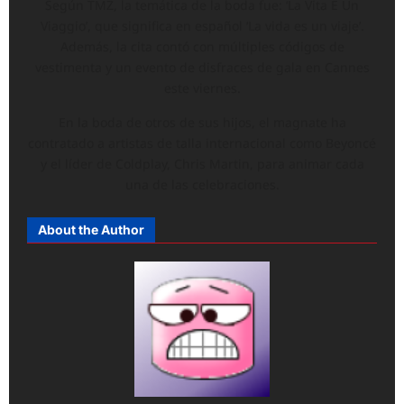
Según TMZ, la temática de la boda fue: ‘La Vita E Un
Viaggio’, que significa en español ‘La vida es un viaje’.
Además, la cita contó con múltiples códigos de
vestimenta y un evento de disfraces de gala en Cannes
este viernes.
En la boda de otros de sus hijos, el magnate ha
contratado a artistas de talla internacional como Beyoncé
y el líder de Coldplay, Chris Martin, para animar cada
una de las celebraciones.
About the Author