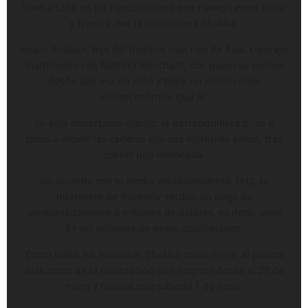
llevó a cabo en un lujoso crucero que navegó entre Italia
y Francia, fue la colombiana Shakira.
Anant Ambani, hijo del hombre más rico de Asia, contrajo
matrimonio con Radhira Merchant, con quien se conoce
desde que era un niño y tiene un mismo nivel
socioeconómico que él.
En este importante evento, la barranquillera puso a
todos a mover las caderas con sus múltiples éxitos, tras
cobrar una millonada.
De acuerdo con el medio estadounidense TMZ, la
intérprete de ‘Puntería’ recibió un pago de
aproximadamente 6 millones de dólares, es decir, unos
24 mil millones de pesos colombianos.
Como todos los invitados, Shakira debió llegar al puerto
días antes de la celebración que empezó desde el 29 de
mayo y finalizó este sábado 1 de junio.