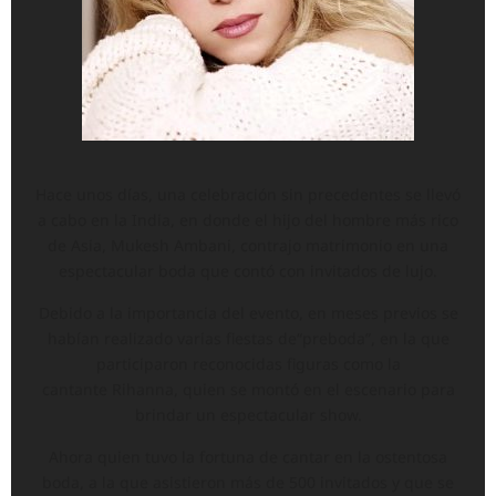
Hace unos días, una celebración sin precedentes se llevó
a cabo en la India, en donde el hijo del hombre más rico
de Asia, Mukesh Ambani, contrajo matrimonio en una
espectacular boda que contó con invitados de lujo.
Debido a la importancia del evento, en meses previos se
habían realizado varias fiestas de“preboda”, en la que
participaron reconocidas figuras como la
cantante Rihanna, quien se montó en el escenario para
brindar un espectacular show.
Ahora quien tuvo la fortuna de cantar en la ostentosa
boda, a la que asistieron más de 500 invitados y que se