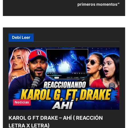
n
primeros momentos”
a
v
i
g
Debí Leer
a
t
i
o
n
Noticias
KAROL G FT DRAKE – AHÍ ( REACCIÓN
LETRA X LETRA)