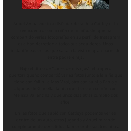
Anuel AA ha vuelto a disfrutar de su hija Cattleya. Un
reencuentro con la niña de un año, del que ha
compartido varias fotografías en su perfil de Instagram
que han derretido a todos sus seguidores. Unas
instantáneas en las que salta a la vista el gran parecido
entre padre e hija.
Bajo el título de “Luces de mis ojos”, el trapero
puertorriqueño compartió varias fotos junto a la niña que
tiene con Yailin La Más Viral, otra con su hijo Pablo y
algunas de Gianella, la hija que tiene en común con
Melissa Vallencilla y que unos días atrás cumplió dos
años.
En las fotos que subió con Cattleya podemos verles
dentro de un auto, otras jugando y Anuel mirando
completamente derretido a la menor de sus tres hijos.