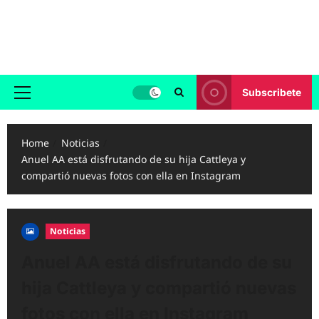
Skip
to
Reggaeton.com
content
Noticias, Exitos y Videos de Reggaeton
Subscribete
Primary
Menu
Home
Noticias
Anuel AA está disfrutando de su hija Cattleya y
compartió nuevas fotos con ella en Instagram
Noticias
Anuel AA está disfrutando de su
hija Cattleya y compartió nuevas
fotos con ella en Instagram