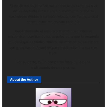
Recordemos que no fue hasta hace unas semanas que
Anuel AA pudo ver a su hija nuevamente desde su
nacimiento debido a su mala relación con Yailin, la cual
parece estar mejorando cada día.
Recientemente el rapero comentó que juntos se
encuentran tramitando los papeles para que la pequeña
pueda viajar a Estados Unidos. Un momento que espera
con gran ilusión Anuel AA para poder reunir a sus tres
hijos.
Por su parte, Yailin compartió fotos de la nena
disfrutando de una piscina.
About the Author