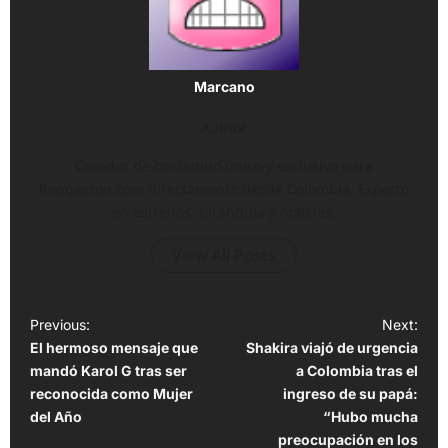
Marcano
Author
Creador de contenido único y exclusivo para
Reggaeton.com directamente desde Colombia. Experto
en estrenos, farándula y noticias.
View All Posts
P
Previous:
Next:
El hermoso mensaje que
Shakira viajó de urgencia
o
mandó Karol G tras ser
a Colombia tras el
s
reconocida como Mujer
ingreso de su papá:
t
del Año
“Hubo mucha
preocupación en los