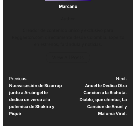
Marcano
Author
Creador de contenido único y exclusivo para
Reggaeton.com directamente desde Colombia. Experto
en estrenos, farándula y noticias.
View All Posts
P
Previous:
Next:
Nueva sesión de Bizarrap
Anuel le Dedica Otra
o
junto a Arcángel le
Cancion a la Bichota.
s
dedica un verso a la
Diablo, que chimba, La
t
polémica de Shakira y
Cancion de Anuel y
Piqué
Maluma Viral.
n
a
v