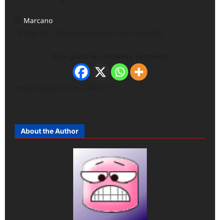
Marcano
Mar 23, 2023 (Last updated: Mar 23, 2023)
Si te gusto el contenido comparte
https://youtu.be/iIn__049DdY
About the Author