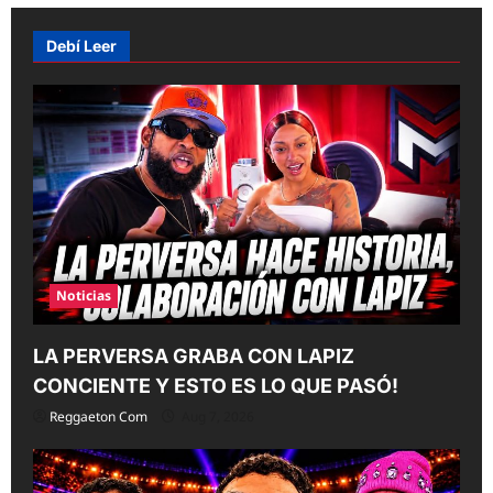
i
Debí Leer
g
a
t
i
o
n
Noticias
LA PERVERSA GRABA CON LAPIZ
CONCIENTE Y ESTO ES LO QUE PASÓ!
Reggaeton Com
Aug 7, 2026