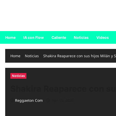
Skip
to
Reggaeton.com
content
Noticias, Exitos y Videos de Reggaeton
Home
IA con Flow
Caliente
Noticias
Videos
Home
Noticias
Shakira Reaparece con sus hijos Milán y
Noticias
Shakira Reaparece con sus
Reggaeton Com
Apr 15, 2026