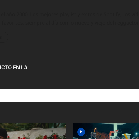
 año 2000. Los mejores playlist y éxitos de Spotify, Los ví
 favoritos, siempre al día con lo nuevo y viejo del reggaeto
s
ICTO EN LA