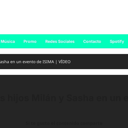
Música
Promo
Redes Sociales
Contacto
Spotify
 Sasha en un evento de ISIMA | VÍDEO
 hijos Milán y Sasha en un 
Si te gusto el contenido comparte