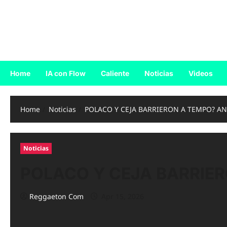
Skip
to
Reggaeton.com
content
Noticias, Exitos y Videos de Reggaeton
Home
IA con Flow
Caliente
Noticias
Videos
Home
Noticias
POLACO Y CEJA BARRIERON A TEMPO? AN
Noticias
POLACO Y CEJA BARRIER
Reggaeton Com
Apr 15, 2026