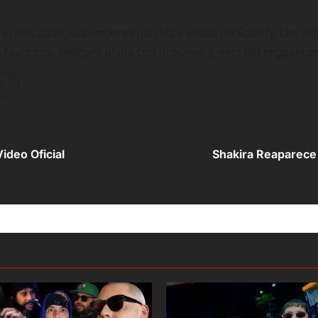
 año 2000. Los mejores playlist y éxitos de Spotify, Los ví
 favoritos, siempre al día con lo nuevo y viejo del reggaeto
s
ideo Oficial
Shakira Reaparece 