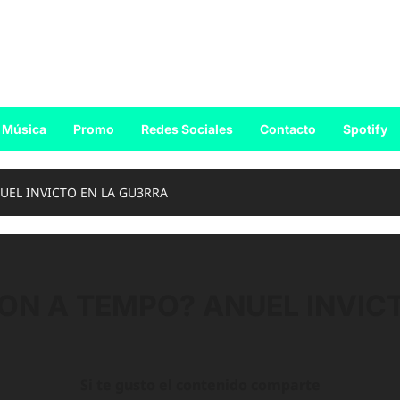
Música
Promo
Redes Sociales
Contacto
Spotify
UEL INVICTO EN LA GU3RRA
ON A TEMPO? ANUEL INVIC
Si te gusto el contenido comparte