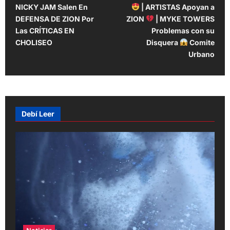
o
NICKY JAM Salen En
| ARTISTAS Apoyan a
s
DEFENSA DE ZION Por
ZION
| MYKE TOWERS
t
Las CRÍTICAS EN
Problemas con su
CHOLISEO
Disquera
Comite
n
Urbano
a
v
i
g
Debí Leer
a
t
i
o
n