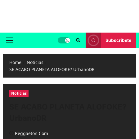
Skip
to
Reggaeton.com
content
Noticias, Exitos y Videos de Reggaeton
Subscribete
Primary
Menu
Home
Noticias
SE ACABO PLANETA ALOFOKE? UrbanoDR
Noticias
SE ACABO PLANETA ALOFOKE?
UrbanoDR
Reggaeton Com