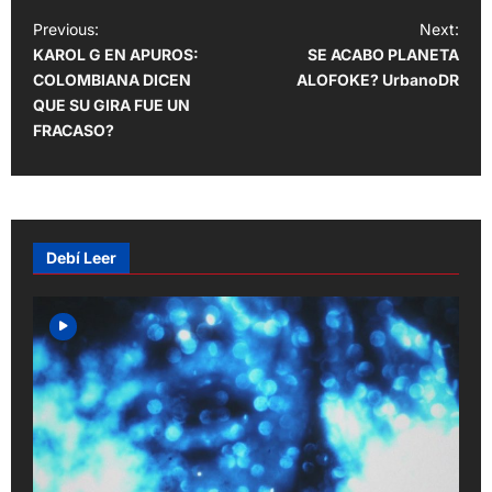
P
Previous:
Next:
KAROL G EN APUROS:
SE ACABO PLANETA
o
COLOMBIANA DICEN
ALOFOKE? UrbanoDR
s
QUE SU GIRA FUE UN
t
FRACASO?
n
a
v
Debí Leer
i
g
a
t
i
o
n