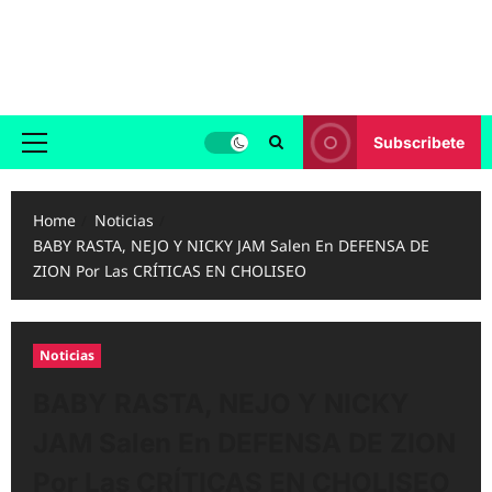
Skip
to
Reggaeton.com
content
Noticias, Exitos y Videos de Reggaeton
Subscribete
Primary
Menu
Home
Noticias
BABY RASTA, NEJO Y NICKY JAM Salen En DEFENSA DE
ZION Por Las CRÍTICAS EN CHOLISEO
Noticias
BABY RASTA, NEJO Y NICKY
JAM Salen En DEFENSA DE ZION
Por Las CRÍTICAS EN CHOLISEO