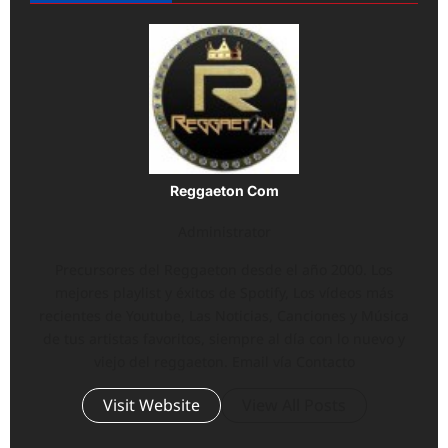
Reggaeton Com
Administrator
Precursores del Reggaeton desde el año 2000. Los
mejores playlist y éxitos de Spotify, Los vídeos más
recientes de Youtube, Las Noticias, Canciones y Música
de tus artistas favoritos, siempre al día con lo nuevo y
viejo del reggaeton. Email vía Contacto
Visit Website
View All Posts