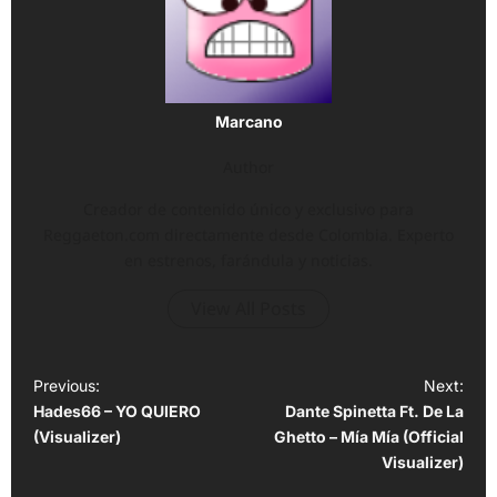
Marcano
Author
Creador de contenido único y exclusivo para
Reggaeton.com directamente desde Colombia. Experto
en estrenos, farándula y noticias.
View All Posts
P
Previous:
Next:
Hades66 – YO QUIERO
Dante Spinetta Ft. De La
o
(Visualizer)
Ghetto – Mía Mía (Official
s
Visualizer)
t