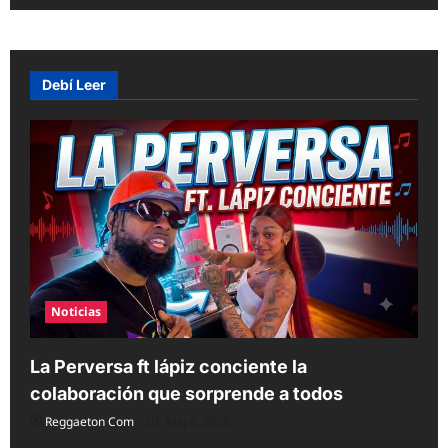
n
a
v
Debí Leer
i
g
a
t
i
o
n
Noticias
La Perversa ft lápiz conciente la
colaboración que sorprende a todos
Reggaeton Com
Aug 6, 2026