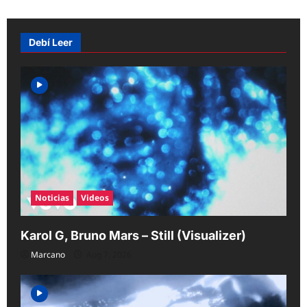
n
a
Debí Leer
v
i
g
a
t
i
o
Noticias
Videos
n
Karol G, Bruno Mars – Still (Visualizer)
Marcano
Aug 7, 2026