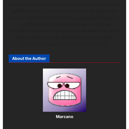
un video que han sido muy bien recibidos por los fans de
ambos artistas, y que muestra lo mejor del reggaetón.
Los dos artistas han demostrado que pueden dejar atrás
sus diferencias y trabajar juntos para crear algo
increíble. Y esperamos que esta colaboración sea solo el
comienzo de una larga asociación entre dos de los
nombres más grandes de la música urbana.
About the Author
Marcano
Author