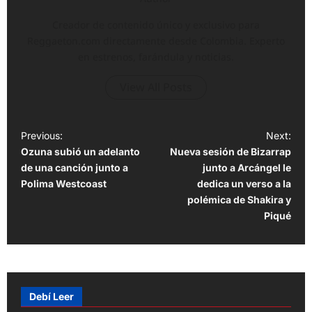
Creador de contenido único y exclusivo para
Reggaeton.com directamente desde Colombia. Experto
en estrenos, farándula y noticias.
View All Posts
P
Previous:
Next:
Ozuna subió un adelanto
Nueva sesión de Bizarrap
o
de una canción junto a
junto a Arcángel le
s
Polima Westcoast
dedica un verso a la
t
polémica de Shakira y
Piqué
n
a
v
i
Debí Leer
g