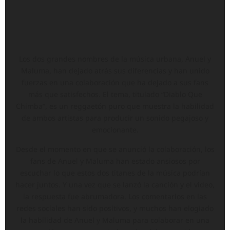
Los dos grandes nombres de la música urbana, Anuel y
Maluma, han dejado atrás sus diferencias y han unido
fuerzas en una colaboración que ha dejado a sus fans
más que satisfechos. El tema, titulado “Diablo Que
Chimba”, es un reggaetón puro que muestra la habilidad
de ambos artistas para producir un sonido pegajoso y
emocionante.
Desde el momento en que se anunció la colaboración, los
fans de Anuel y Maluma han estado ansiosos por
escuchar lo que estos dos titanes de la música podrían
hacer juntos. Y una vez que se lanzó la canción y el video,
la respuesta fue abrumadora. Los comentarios en las
redes sociales han sido positivos, y muchos han elogiado
la habilidad de Anuel y Maluma para colaborar en una