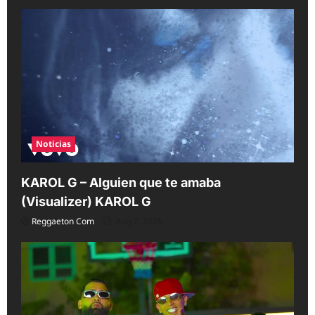
a
t
i
o
n
Noticias
KAROL G – Alguien que te amaba
(Visualizer) KAROL G
Reggaeton Com
Aug 7, 2026