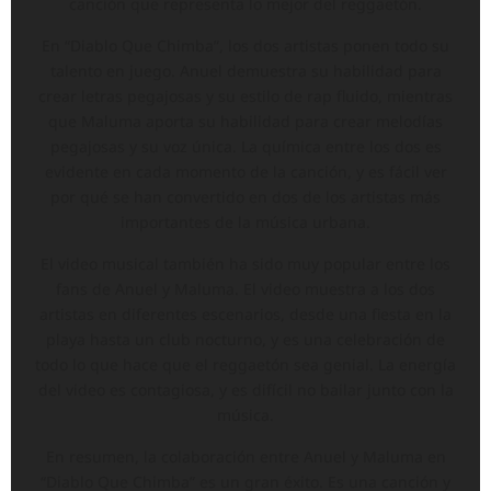
canción que representa lo mejor del reggaetón.
En “Diablo Que Chimba”, los dos artistas ponen todo su
talento en juego. Anuel demuestra su habilidad para
crear letras pegajosas y su estilo de rap fluido, mientras
que Maluma aporta su habilidad para crear melodías
pegajosas y su voz única. La química entre los dos es
evidente en cada momento de la canción, y es fácil ver
por qué se han convertido en dos de los artistas más
importantes de la música urbana.
El video musical también ha sido muy popular entre los
fans de Anuel y Maluma. El video muestra a los dos
artistas en diferentes escenarios, desde una fiesta en la
playa hasta un club nocturno, y es una celebración de
todo lo que hace que el reggaetón sea genial. La energía
del video es contagiosa, y es difícil no bailar junto con la
música.
En resumen, la colaboración entre Anuel y Maluma en
“Diablo Que Chimba” es un gran éxito. Es una canción y