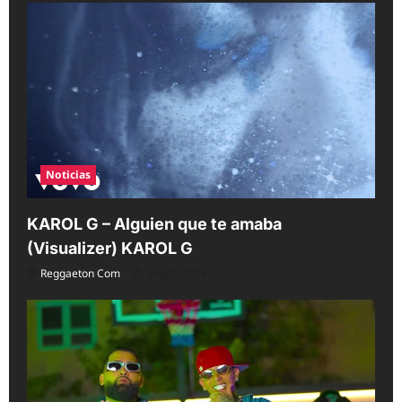
i
g
a
t
i
o
n
Noticias
KAROL G – Alguien que te amaba
(Visualizer) KAROL G
Reggaeton Com
Aug 7, 2026