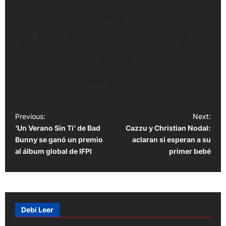
Author
Creador de contenido único y exclusivo para
Reggaeton.com directamente desde Colombia. Experto
en estrenos, farándula y noticias.
View All Posts
P
Previous:
Next:
‘Un Verano Sin Ti’ de Bad
Cazzu y Christian Nodal:
o
Bunny se ganó un premio
aclaran si esperan a su
s
al álbum global de IFPI
primer bebé
t
n
a
v
Debí Leer