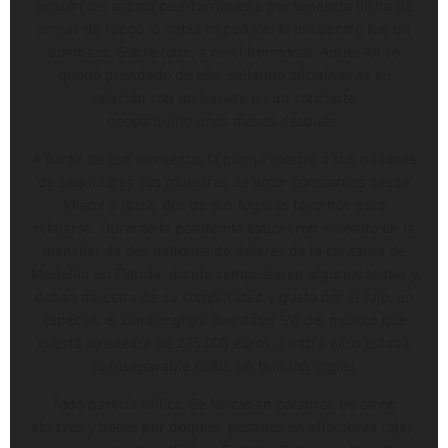
prisión del artista puertorriqueño por tenencia ilícita de
armas de fuego lo había impedido. El encuentro fue un
bombazo. Sobre todo, a nivel hormonal. Anuel AA se
quedó prendado de ella, sellando oficialmente su
relación con un besazo en un concierto
neoyorquino unos meses después.
A partir de ese momento, la pareja mostró a sus millones
de seguidores sus muestras de amor constantes desde
Miami a Ibiza, dos de sus lugares favoritos para
relajarse. Durante la pandemia estuvieron viviendo en la
mansión de dos millones de dólares de la cantante de
Medellín en Florida, donde compusieron algunos temas y
daban muestra de su complicidad y gusto por el lujo, en
especial, el Lamborghini Aventator SVJ del músico que
cuesta alrededor de 275.000 euros. Junto a ellos estaba
su inseparable Goku, un bulldog inglés.
Todo parecía idílico. Se lanzaban palabras de amor,
abrazos y besos por doquier, posados en alfombras rojas,