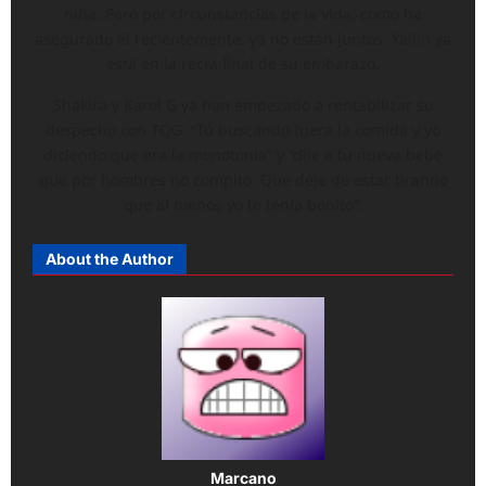
niña. Pero por circunstancias de la vida, como ha
asegurado él recientemente, ya no están juntos. Yailín ya
está en la recta final de su embarazo.
Shakira y Karol G ya han empezado a rentabilizar su
despecho con TQG: “Tú buscando fuera la comida y yo
diciendo que era la monotonía” y “dile a tu nueva bebé
que por hombres no compito. Que deje de estar tirando
que al menos yo te tenía bonito”.
About the Author
Marcano