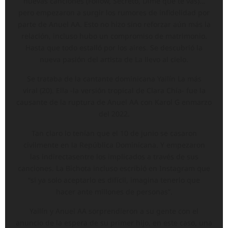
nuevas canciones (Follow, Secreto, Dime que te vas)…
pero empezaron a surgir los rumores de infidelidad por
parte de Anuel AA. Esto no hizo sino reforzar aún más la
relación, incluso hubo un compromiso de matrimonio.
Hasta que todo estalló por los aires. Se descubrió la
nueva pasión del artista de La llevo al cielo.
Se trataba de la cantante dominicana Yailín La más
viral (20). Ella -la versión tropical de Clara Chía- fue la
causante de la ruptura de Anuel AA con Karol G enmarzo
del 2022.
Tan claro lo tenían que el 10 de junio se casaron
civilmente en la República Dominicana. Y empezaron
las indirectasentre los implicados a través de sus
canciones. La Bichota incluso escribió en Instagram que
“si ya solo aceptarlo es difícil, imagina tenerlo que
hacer ante millones de personas”.
Yailín y Anuel AA sorprendieron a su gente con el
anuncio de la espera de su primer hijo, en este caso, una