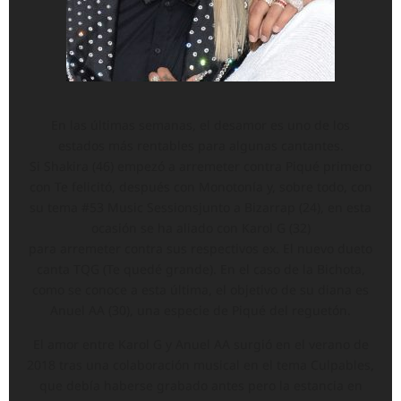
En las últimas semanas, el desamor es uno de los
estados más rentables para algunas cantantes.
Si Shakira (46) empezó a arremeter contra Piqué primero
con Te felicitó, después con Monotonía y, sobre todo, con
su tema #53 Music Sessionsjunto a Bizarrap (24), en esta
ocasión se ha aliado con Karol G (32)
para arremeter contra sus respectivos ex. El nuevo dueto
canta TQG (Te quedé grande). En el caso de la Bichota,
como se conoce a esta última, el objetivo de su diana es
Anuel AA (30), una especie de Piqué del reguetón.
El amor entre Karol G y Anuel AA surgió en el verano de
2018 tras una colaboración musical en el tema Culpables,
que debía haberse grabado antes pero la estancia en