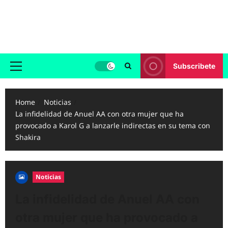
Skip
to
Reggaeton.com
content
Noticias, Exitos y Videos de Reggaeton
Subscribete
Primary
Menu
Home
Noticias
La infidelidad de Anuel AA con otra mujer que ha
provocado a Karol G a lanzarle indirectas en su tema con
Shakira
Noticias
La infidelidad de Anuel AA con
otra mujer que ha provocado a