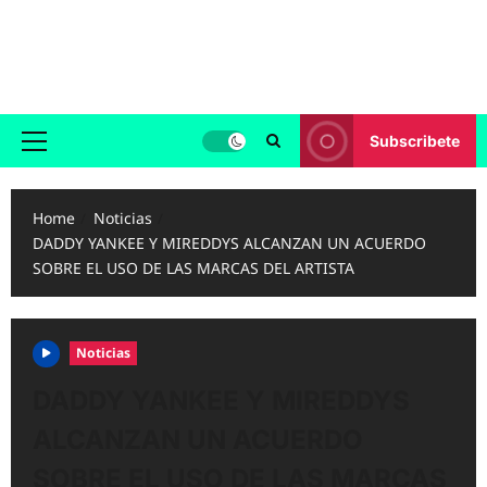
Skip
to
Reggaeton.com
content
Noticias, Exitos y Videos de Reggaeton
Subscribete
Primary
Menu
Home
Noticias
DADDY YANKEE Y MIREDDYS ALCANZAN UN ACUERDO
SOBRE EL USO DE LAS MARCAS DEL ARTISTA
Noticias
DADDY YANKEE Y MIREDDYS
ALCANZAN UN ACUERDO
SOBRE EL USO DE LAS MARCAS