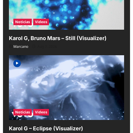
n
Noticias
Videos
Karol G, Bruno Mars – Still (Visualizer)
Marcano
Aug 7, 2026
Noticias
Videos
Karol G – Eclipse (Visualizer)