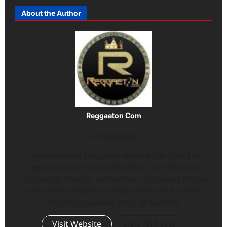
About the Author
Reggaeton Com
Administrator
Precursores del Reggaeton desde el año 2000. Los
mejores playlist y éxitos de Spotify, Los vídeos más
recientes de Youtube, Las Noticias, Canciones y Música
de tus artistas favoritos, siempre al día con lo nuevo y
viejo del reggaeton. Email vía Contacto
Visit Website
View All Posts