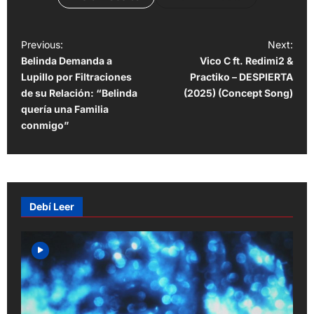
P
Previous:
Next:
Belinda Demanda a
Vico C ft. Redimi2 &
o
Lupillo por Filtraciones
Practiko – DESPIERTA
s
de su Relación: “Belinda
(2025) (Concept Song)
t
quería una Familia
conmigo”
n
a
v
i
Debí Leer
g
a
t
i
o