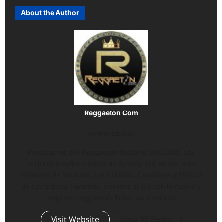
About the Author
Reggaeton Com
Administrator
Precursores del Reggaeton desde el año 2000. Los
mejores playlist y éxitos de Spotify, Los vídeos más
recientes de Youtube, Las Noticias, Canciones y Música
de tus artistas favoritos, siempre al día con lo nuevo y
viejo del reggaeton. Email vía Contacto
Visit Website
View All Posts