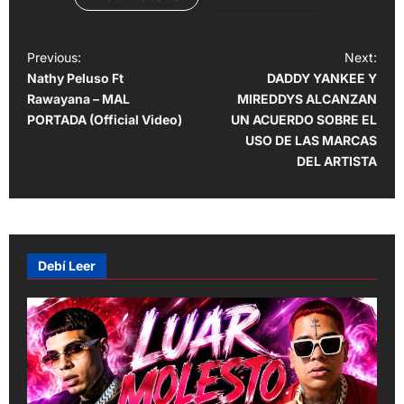
P
Previous:
Next:
Nathy Peluso Ft
DADDY YANKEE Y
o
Rawayana – MAL
MIREDDYS ALCANZAN
s
PORTADA (Official Video)
UN ACUERDO SOBRE EL
t
USO DE LAS MARCAS
DEL ARTISTA
n
a
v
i
Debí Leer
g
a
t
i
o