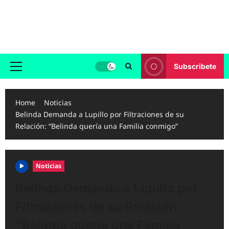
Skip
to
Reggaeton.com
content
Noticias, Exitos y Videos de Reggaeton
Subscribete
Primary
Menu
Home
Noticias
Belinda Demanda a Lupillo por Filtraciones de su
Relación: “Belinda quería una Familia conmigo”
Noticias
Belinda Demanda a Lupillo por
Filtraciones de su Relación:
“Belinda quería una Familia