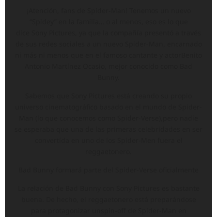
¡Atención, fans de Spider-Man! Tenemos un nuevo
“Spidey” en la familia… o al menos, eso es lo que
dice Sony Pictures, ya que la compañía presentó a través
de sus redes sociales a un nuevo Spider-Man, encarnado
ni más ni menos que en el famoso cantante y actorBenito
Antonio Martínez Ocasio, mejor conocido como Bad
Bunny.
Sabemos que Sony Pictures está creando su propio
universo cinematográfico basado en el mundo de Spider-
Man (lo que conocemos como Spider-Verse),pero nadie
se esperaba que una de las primeras celebridades en ser
convertida en uno de los Spider-Men fuera el
reggaetonero.
Bad Bunny formará parte del Spider-Verse oficialmente
La relación de Bad Bunny con Sony Pictures es bastante
buena. De hecho, el reggaetonero está preparándose
para protagonizar unspin-off de Spider-Man en