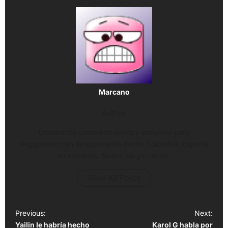
Marcano
Author
Creador de contenido único y exclusivo para
Reggaeton.com directamente desde Colombia. Experto
en estrenos, farándula y noticias.
View All Posts
P
Previous:
Next:
Yailin le habría hecho
Karol G habla por