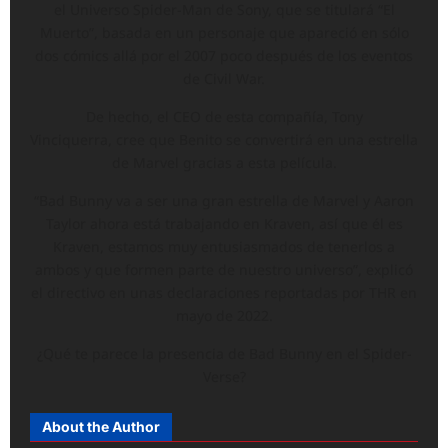
el Universo Spider-Man de Sony, que se titulará “El
Muerto”, basada en un personaje que apareció en sólo
dos cómics allá por el 2007 poco después de los eventos
de Civil War.
De hecho, el CEO de esta compañía, Tony
Vinciquerra, cree que Benito se convertirá en una estrella
de Marvel gracias a esta película.
“Bad Bunny va a ser una gran estrella de Marvel y Aaron
Taylor ahora está trabajando en Kraven, así que él es
Kraven, estamos muy entusiasmados de tenerlos a
ambos y que formen parte de nuestro universo”, explicó
el directivo en unas declaraciones reportadas por THR en
mayo de 2022.
¿Qué te parece la presencia de Bad Bunny en el Spider-
Verse?
About the Author