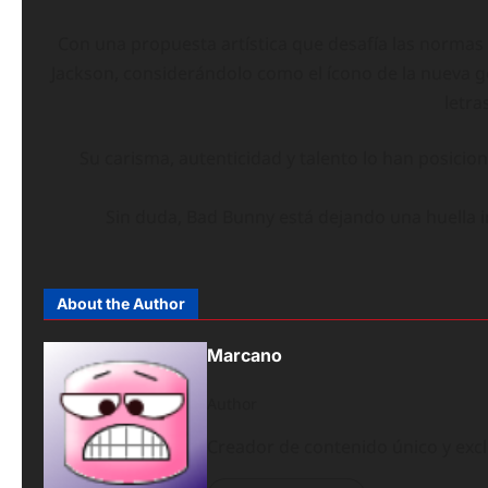
Con una propuesta artística que desafía las normas
Jackson, considerándolo como el ícono de la nueva ge
letra
Su carisma, autenticidad y talento lo han posicio
Sin duda, Bad Bunny está dejando una huella i
About the Author
Marcano
Author
Creador de contenido único y exc