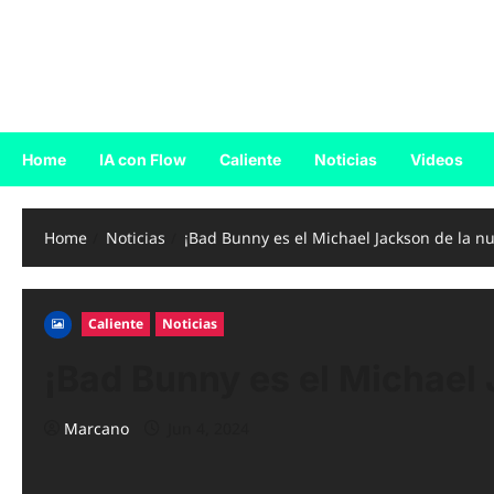
Skip
to
Reggaeton.com
content
Noticias, Exitos y Videos de Reggaeton
Home
IA con Flow
Caliente
Noticias
Videos
Home
Noticias
¡Bad Bunny es el Michael Jackson de la n
Caliente
Noticias
¡Bad Bunny es el Michael
Marcano
Jun 4, 2024