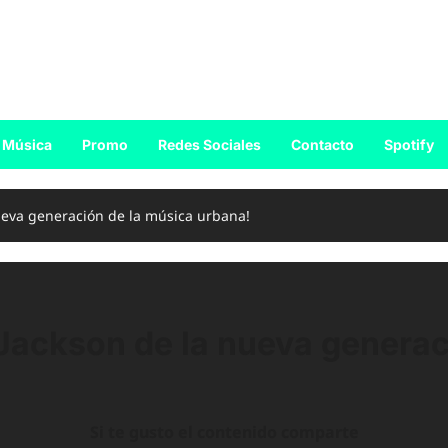
Música
Promo
Redes Sociales
Contacto
Spotify
ueva generación de la música urbana!
 Jackson de la nueva generac
Si te gusto el contenido comparte