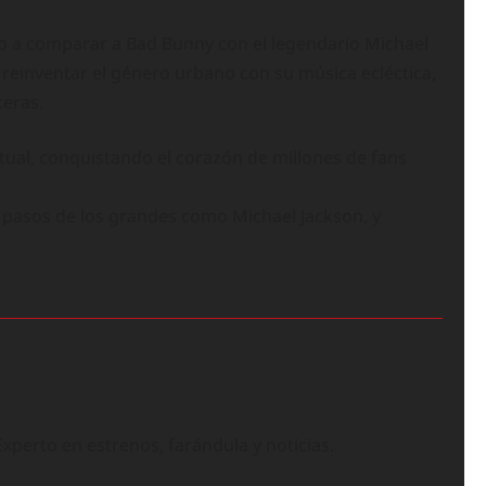
do a comparar a Bad Bunny con el legendario Michael
 reinventar el género urbano con su música ecléctica,
teras.
ctual, conquistando el corazón de millones de fans
s pasos de los grandes como Michael Jackson, y
perto en estrenos, farándula y noticias.