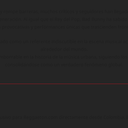
 y rompe barreras, muchos críticos y seguidores han llega
neración. Al igual que el Rey del Pop, Bad Bunny ha sabido
s provocativas y performances únicas que trascienden fron
nado como un referente indiscutible en la escena musical a
alrededor del mundo.
mborrable en la historia de la música urbana, siguiendo lo
consolidándose como un verdadero fenómeno global.
lusivo para Reggaeton.com directamente desde Colombia. Ex