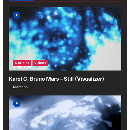
i
g
a
t
i
o
n
Noticias
Videos
Karol G, Bruno Mars – Still (Visualizer)
Marcano
Aug 7, 2026