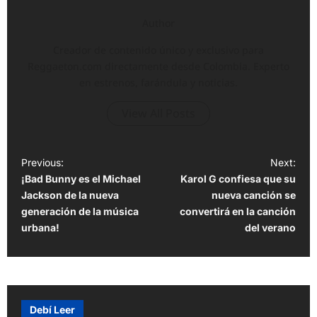
Author
Creador de contenido único y exclusivo para
Reggaeton.com directamente desde Colombia. Experto
en estrenos, farándula y noticias.
View All Posts
P
Previous:
Next:
¡Bad Bunny es el Michael
Karol G confiesa que su
o
Jackson de la nueva
nueva canción se
s
generación de la música
convertirá en la canción
t
urbana!
del verano
n
a
v
Debí Leer