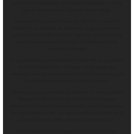
junto a Laury Saavedra, una modelo venezolana con la
que el cantante lleva saliendo varios meses.
Aunque el reguetonero no es tan abierto a mostrar o
hablar de su relación, en ocasiones le gusta presumir
sus detalles o salidas con ella, algo que recientemente
hizo cuando mostró que había decidido darle una
romántica serenata.
En el audiovisual compartido por Anuel AA se ve cuando
el artista sorprende a su novia con un grupo de
mariachis que, le cantan varias canciones emotivas que
la hacen conmover y sacar varias lágrimas.
Mientras Laury Saavedra está llorando, el artista decide
abrazarla y disfrutar junto a ella de esta especial
serenata en la que el puertorriqueño volvió a demostrar
que sus polémicas con sus exparejas han quedado atrás
y que ahora está enfocado en su nueva relación.
Internautas critican a Anuel por tener los mismos