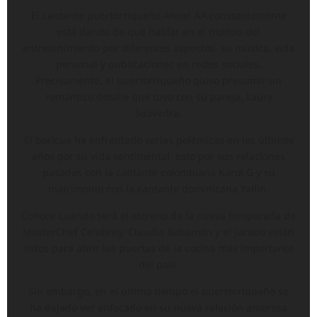
El cantante puertorriqueño Anuel AA constantemente
está dando de qué hablar en el mundo del
entretenimiento por diferentes aspectos, su música, vida
personal y publicaciones en redes sociales.
Precisamente, el puertorriqueño quiso presumir un
romántico detalle que tuvo con su pareja, Laury
Saavedra.
El boricua ha enfrentado varias polémicas en los últimos
años por su vida sentimental, esto por sus relaciones
pasadas con la cantante colombiana Karol G y su
matrimonio con la cantante dominicana Yailin.
Conoce cuándo será el estreno de la nueva temporada de
MasterChef Celebrity. Claudia Bahamón y el jurado están
listos para abrir las puertas de la cocina más importante
del país.
Sin embargo, en el último tiempo el puertorriqueño se
ha dejado ver enfocado en su nueva relación amorosa