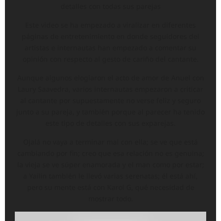
detalles con todas sus parejas
Este video se ha empezado a viralizar en diferentes
páginas de entretenimiento en donde seguidores del
artistas e internautas han empezado a comentar su
opinión con respecto al gesto de cariño del cantante.
Aunque algunos elogiaron el acto de amor de Anuel con
Laury Saavedra, varios internautas empezaron a criticar
al cantante por supuestamente no verse feliz y seguro
junto a su pareja, y también porque al parecer ha tenido
este tipo de detalles con sus exparejas.
Ojalá no vaya a terminar mal con ella; se ve que está
cambiando por fin; creo que esa relación no es genuina;
la vieja se ve súper enamorada y el man como por estar;
a Yailin también le llevó varias serenatas; él está ahí,
pero su mente está con Karol G, qué necesidad de
mostrar todo.