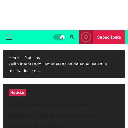
Skip
to
Reggaeton.com
content
Noticias, Exitos y Videos de Reggaeton
Subscribete
Primary
Menu
Home
Noticias
Yailin intentando llamar atención de Anuel aa en la
misma discoteca
Noticias
Yailin intentando llamar
atención de Anuel aa en la
misma discoteca