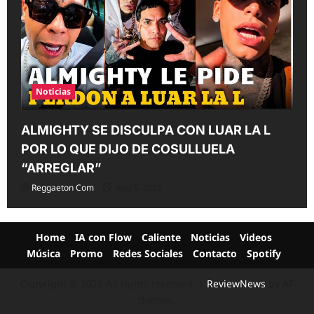
Noticias
ALMIGHTY SE DISCULPA CON LUAR LA L
POR LO QUE DIJO DE COSULLUELA
“ARREGLAR”
Reggaeton Com
Aug 5, 2026
Home
IA con Flow
Caliente
Noticias
Videos
Música
Promo
Redes Sociales
Contacto
Spotify
Copyright © 2026 All rights reserved.
|
ReviewNews
by AF
themes.