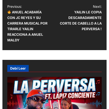
P
Previous:
Next:
ANUEL ACABARÍA
YAILIN LE COPIA
o
CON JC REYES Y SU
DESCARADAMENTE
s
CARRERA MUSICAL POR
CORTE DE CABELLO A LA
t
TIRARLE YAILIN
PERVERSA !
REACCIONA A ANUEL
n
MALDY
a
v
i
g
Debí Leer
a
t
i
o
n