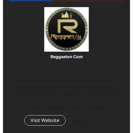
Reggaeton Com
Administrator
Precursores del Reggaeton desde el año 2000. Los
mejores playlist y éxitos de Spotify, Los vídeos más
recientes de Youtube, Las Noticias, Canciones y Música
de tus artistas favoritos, siempre al día con lo nuevo y
viejo del reggaeton. Email vía Contacto
Visit Website
View All Posts