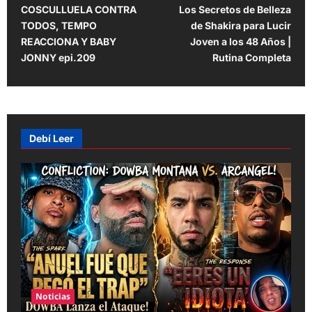
COSCULLUELA CONTRA
Los Secretos de Belleza
o
TODOS, TEMPO
de Shakira para Lucir
s
REACCIONA Y BABY
Joven a los 48 Años |
t
JONNY epi.209
Rutina Completa
n
a
v
Debí Leer
i
g
a
t
i
o
n
Noticias