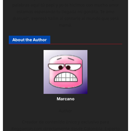
palabras aquí tú papi y yo te hicimos con mucho amor
estamos esperando tu llegada mi gordita. Te amo
@anuel”, expresó Yailin al contarle al mundo que será
mamá.
About the Author
Marcano
Author
Creador de contenido único y exclusivo para
Reggaeton.com directamente desde Colombia. Experto