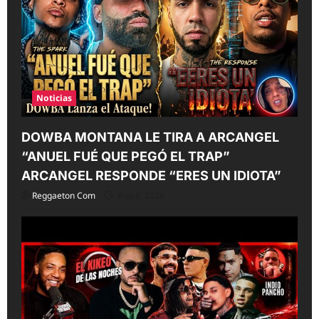
i
o
n
Noticias
DOWBA MONTANA LE TIRA A ARCANGEL
“ANUEL FUÉ QUE PEGÓ EL TRAP”
ARCANGEL RESPONDE “ERES UN IDIOTA”
Reggaeton Com
Aug 6, 2026