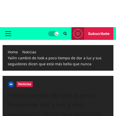
Skip
to
Reggaeton.com
content
Noticias, Exitos y Videos de Reggaeton
Subscribete
Primary
Menu
Home
Noticias
Yailin cambió de look a poco tiempo de dar a luz y sus
seguidores dicen que está más bella que nunca
Noticias
Yailin cambió de look a poco
tiempo de dar a luz y sus
seguidores dicen que está más