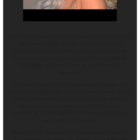
Yailin ‘la más viral’ está cerca a dar a luz a su primera hija
con Anuel, Cattleya. La joven cantante y bailarina
dominicana decidió cambiar su look a poco tiempo de
tener a su hija en brazos y lo presumió en su perfil de
Instagram, donde tiene más de 6,5 millones de
seguidores.
La cantante ahora luce una peluca color plateado, muy
larga y con ondulaciones. Así lo presumió al posar con un
vestido negro y lentes de sol del mismo color. Además,
una de esas publicaciones las acompañó con un
emoticón de un reloj, señalando que falta poco para el
nacimiento de la pequeña.
Sus seguidores no tardaron en reaccionar al nuevo look
de la dominicana y estos son algunos de los mensajes