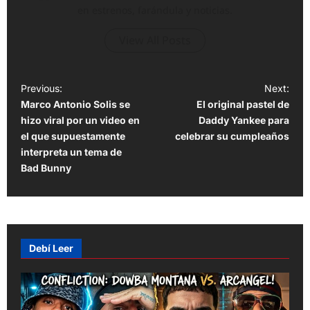
en estrenos, farándula y noticias.
View All Posts
P
Previous:
Next:
Marco Antonio Solis se
El original pastel de
o
hizo viral por un video en
Daddy Yankee para
s
el que supuestamente
celebrar su cumpleaños
t
interpreta un tema de
Bad Bunny
n
a
v
i
Debí Leer
g
a
t