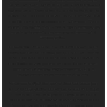
que dejaron. “Esa mujer es bella y ahora con el embarazo
está más bella”, “Dejen la envidia, ella es bonita lo que es
se dice”, “Así más rellenita se ve mucho mejor”, “Con filtro
o sin filtro con o sin maquillaje es muy hermosa”, “Con o
sin filtro, con edición o lo que sea, la tipa es hermosa, eso
no se lo quita nadie” y “Una embarazada hermosa”, le
llegaron a decir.
En noviembre Anuel y Yailin anunciaron a través de sus
respectivas cuentas de Instagram que se convertirían en
padres tras hacer una fiesta de revelación de sexo junto
a sus familiares y amigos más cercanos. En ese momento
Yailin envió un mensaje emotivo referente a lo que
estaba viviendo en ese momento de su vida.
“Yo siempre le dije a Dios que me diera una familia pero
del hombre que yo amara de verdad. Gracias mi Dios por
darme lo que siempre te pedí me siento súper feliz la
mujer más feliz del mundo. No sé cómo agradecerte esta
felicidad que estoy sintiendo ahora mismo no tengo