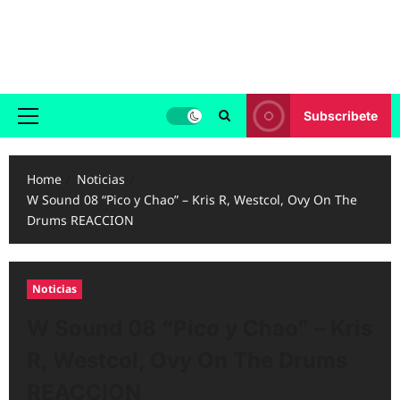
Skip
to
Reggaeton.com
content
Noticias, Exitos y Videos de Reggaeton
Subscribete
Primary
Menu
Home
Noticias
W Sound 08 “Pico y Chao” – Kris R, Westcol, Ovy On The
Drums REACCION
Noticias
W Sound 08 “Pico y Chao” – Kris
R, Westcol, Ovy On The Drums
REACCION