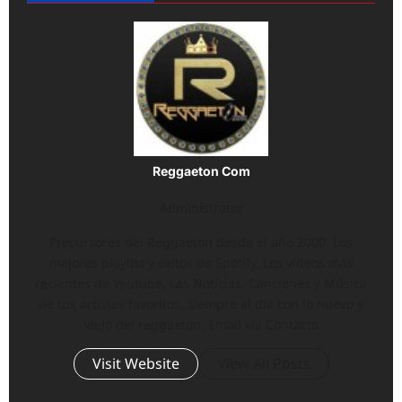
Reggaeton Com
Administrator
Precursores del Reggaeton desde el año 2000. Los
mejores playlist y éxitos de Spotify, Los vídeos más
recientes de Youtube, Las Noticias, Canciones y Música
de tus artistas favoritos, siempre al día con lo nuevo y
viejo del reggaeton. Email vía Contacto
Visit Website
View All Posts