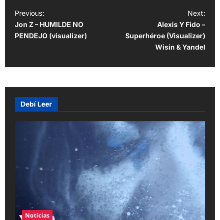
P
Previous:
Next:
Jon Z – HUMILDE NO
Alexis Y Fido –
o
PENDEJO (visualizer)
Superhéroe (Visualizer)
s
Wisin & Yandel
t
n
a
v
Debí Leer
i
g
a
t
i
o
n
Noticias