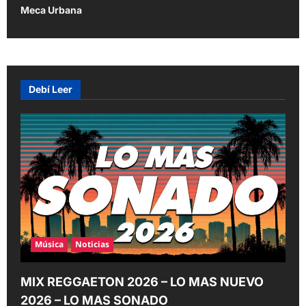
t
Meca Urbana
n
a
v
Debí Leer
i
g
a
t
i
o
n
Música
Noticias
MIX REGGAETON 2026 – LO MAS NUEVO
2026 – LO MAS SONADO