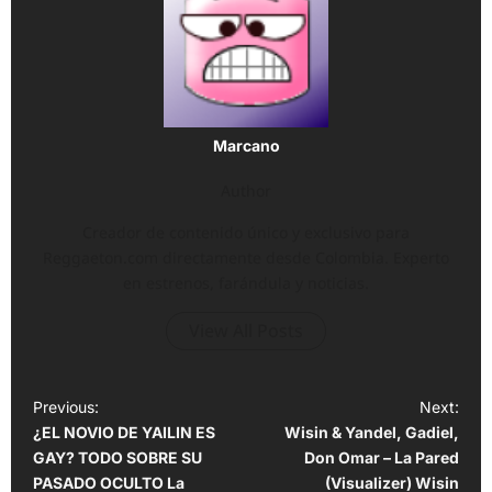
Marcano
Author
Creador de contenido único y exclusivo para
Reggaeton.com directamente desde Colombia. Experto
en estrenos, farándula y noticias.
View All Posts
P
Previous:
Next:
¿EL NOVIO DE YAILIN ES
Wisin & Yandel, Gadiel,
o
GAY? TODO SOBRE SU
Don Omar – La Pared
s
PASADO OCULTO La
(Visualizer) Wisin