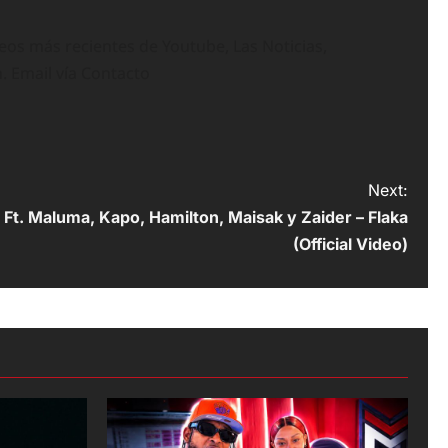
deos más recientes de Youtube, Las Noticias,
n. Email vía Contacto
Next:
 Ft. Maluma, Kapo, Hamilton, Maisak y Zaider – Flaka
(Official Video)