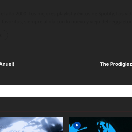
 año 2000. Los mejores playlist y éxitos de Spotify, Los ví
 favoritos, siempre al día con lo nuevo y viejo del reggaeto
s
Anuel)
The Prodigiez