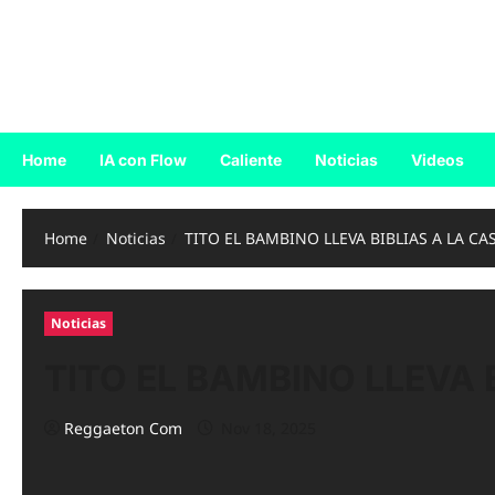
Skip
to
Reggaeton.com
content
Noticias, Exitos y Videos de Reggaeton
Home
IA con Flow
Caliente
Noticias
Videos
Home
Noticias
TITO EL BAMBINO LLEVA BIBLIAS A LA CA
Noticias
TITO EL BAMBINO LLEVA 
Reggaeton Com
Nov 18, 2025