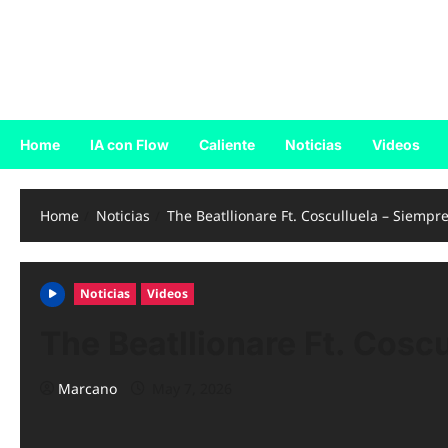
Skip
to
Reggaeton.com
content
Noticias, Exitos y Videos de Reggaeton
Home
IA con Flow
Caliente
Noticias
Videos
Home
Noticias
The Beatllionare Ft. Cosculluela – Siempre 
Noticias
Videos
The Beatllionare Ft. Coscu
Marcano
May 7, 2026