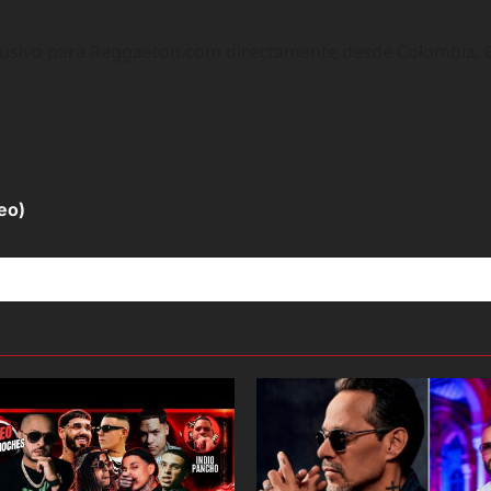
lusivo para Reggaeton.com directamente desde Colombia. Ex
eo)