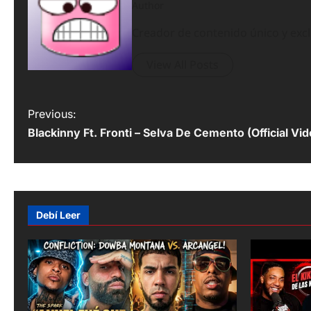
Author
Creador de contenido único y exc
View All Posts
P
Previous:
Blackinny Ft. Fronti – Selva De Cemento (Official Vid
o
s
t
n
Debí Leer
a
v
i