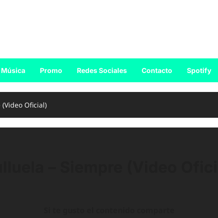
Música
Promo
Redes Sociales
Contacto
Spotify
(Video Oficial)
lluela – Siempre (Video Ofici
Si te gusto el contenido comparte