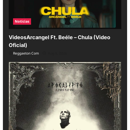
n
Noticias
VideosArcangel Ft. Beéle – Chula (Video
Oficial)
Reggaeton Com
Aug 9, 2026