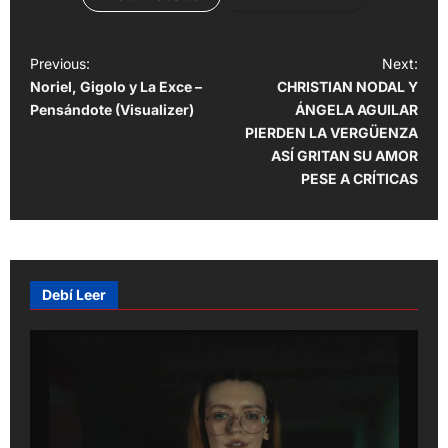
P
Previous:
Next:
Noriel, Gigolo y La Exce –
CHRISTIAN NODAL Y
o
Pensándote (Visualizer)
ÁNGELA AGUILAR
s
PIERDEN LA VERGÜENZA
t
ASÍ GRITAN SU AMOR
PESE A CRÍTICAS
n
a
v
i
Debí Leer
g
a
t
i
o