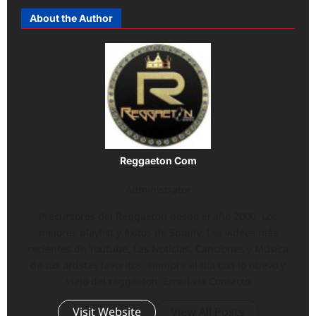
About the Author
Reggaeton Com
Administrator
Precursores del Reggaeton desde el año 2000. Los
mejores playlist y éxitos de Spotify, Los vídeos más
recientes de Youtube, Las Noticias, Canciones y Música
de tus artistas favoritos, siempre al día con lo nuevo y
viejo del reggaeton. Email vía Contacto
Visit Website
View All Posts