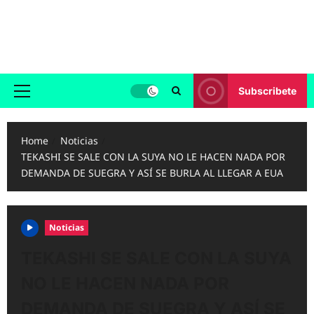
Skip
to
Reggaeton.com
content
Noticias, Exitos y Videos de Reggaeton
Subscribete
Primary
Menu
Home
Noticias
TEKASHI SE SALE CON LA SUYA NO LE HACEN NADA POR
DEMANDA DE SUEGRA Y ASÍ SE BURLA AL LLEGAR A EUA
Noticias
TEKASHI SE SALE CON LA SUYA
NO LE HACEN NADA POR
DEMANDA DE SUEGRA Y ASÍ SE