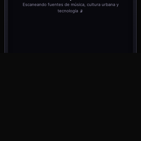
Escaneando fuentes de música, cultura urbana y
tecnología 📡
desliza dentro del teléfono para ver más noticias
⬇️
⬇️