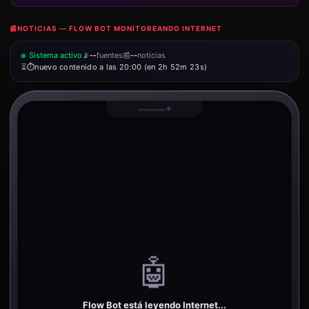
📰
NOTICIAS — FLOW BOT MONITOREANDO INTERNET
Sistema activo
📡
--
fuentes
📰
--
noticias
⏳
nuevo contenido a las 20:00 (en 2h 52m 23s)
🤖
Flow Bot está leyendo Internet...