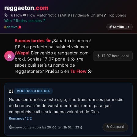
reggaeton
.com
🎤 Tu Flow
🎮 Flow Match
Noticias
Artistas
Videos
🔥 Chisme
🎵 Top Songs
Web ↗
Redes sociales ↗
🌱
en vivo
Semilla · 1d
Buenas tardes 🌤️
¡Sábado de perreo!
💃 El día perfecto pa' subir el volumen.
¡Wepa!
Bienvenido a reggaeton.com,
🎤
☀️ 17:07 hora local
broki. Son las 17:07 por allá 🎤 ¿Ya
sabes cuál sería tu nombre de
reggaetonero? Pruébalo en
Tu Flow
🎤
📖
VERSÍCULO DEL DÍA
No os conforméis a este siglo, sino transformaos por medio
de la renovación de vuestro entendimiento, para que
comprobéis cuál sea la buena voluntad de Dios.
Romanos 12:2
📤 Compartir
nuevo contenido a las 20:00 (en 2h 52m 23s)