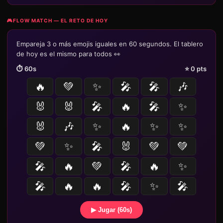
🎮
FLOW MATCH — EL RETO DE HOY
Empareja 3 o más emojis iguales en 60 segundos. El tablero
de hoy es el mismo para todos 👀
⏱️
60
s
⭐
0
pts
🔥
💚
✨
🎤
🎤
🎶
🐰
🐰
🎤
🔥
🎤
✨
🐰
🎶
✨
🔥
✨
✨
💚
✨
🎤
🐰
💚
💚
🎤
🔥
💚
🎤
🔥
✨
🎤
🔥
🔥
🎤
✨
🎤
▶ Jugar (60s)