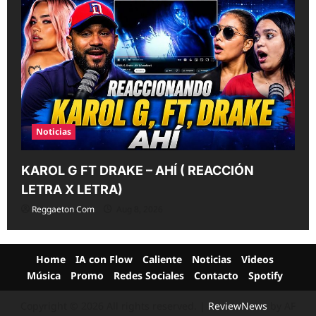
Noticias
KAROL G FT DRAKE – AHÍ ( REACCIÓN
LETRA X LETRA)
Reggaeton Com
Aug 8, 2026
Home
IA con Flow
Caliente
Noticias
Videos
Música
Promo
Redes Sociales
Contacto
Spotify
Copyright © 2026 All rights reserved.
|
ReviewNews
by AF