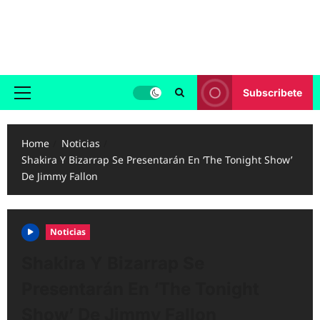
Skip
to
Reggaeton.com
content
Noticias, Exitos y Videos de Reggaeton
Subscribete
Primary
Menu
Home
Noticias
Shakira Y Bizarrap Se Presentarán En ‘The Tonight Show’
De Jimmy Fallon
Noticias
Shakira Y Bizarrap Se
Presentarán En ‘The Tonight
Show’ De Jimmy Fallon