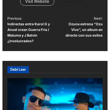
Visit Website
View All Posts
P
Previous:
Next:
Indirectas entre Karol G y
Ozuna estrena “Ozu
o
Anuel crean Guerra Fria /
Vivo”, un album en
s
Maluma y J Balvin
directo con sus exitos
t
¿involucrados?
n
a
v
Debí Leer
i
g
a
t
i