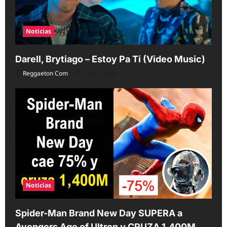
o
n
Noticias
Darell, Brytiago – Estoy Pa Ti (Video Music)
Reggaeton Com
Aug 9, 2026
Noticias
Spider-Man Brand New Day SUPERA a
Avengers Age of Ultron y CRUZA 1,400M