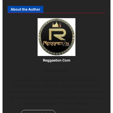
About the Author
Reggaeton Com
Administrator
Precursores del Reggaeton desde el año 2000. Los
mejores playlist y éxitos de Spotify, Los vídeos más
recientes de Youtube, Las Noticias, Canciones y Música
de tus artistas favoritos, siempre al día con lo nuevo y
viejo del reggaeton. Email vía Contacto