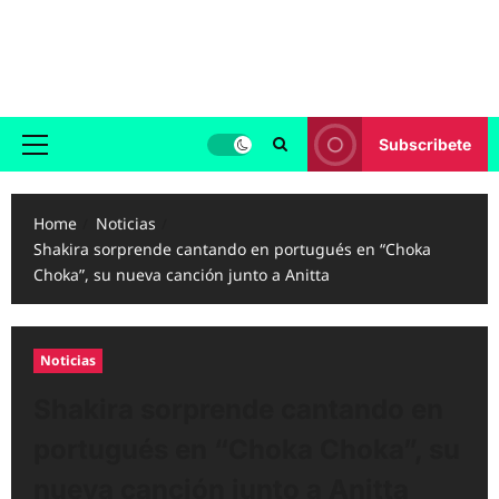
Skip
to
Reggaeton.com
content
Noticias, Exitos y Videos de Reggaeton
Subscribete
Primary
Menu
Home
Noticias
Shakira sorprende cantando en portugués en “Choka
Choka”, su nueva canción junto a Anitta
Noticias
Shakira sorprende cantando en
portugués en “Choka Choka”, su
nueva canción junto a Anitta