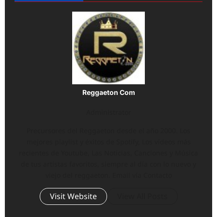
Reggaeton Com
Administrator
Precursores del Reggaeton desde el año 2000. Los
mejores playlist y éxitos de Spotify, Los vídeos más
recientes de Youtube, Las Noticias, Canciones y Música
de tus artistas favoritos, siempre al día con lo nuevo y
viejo del reggaeton. Email vía Contacto
Visit Website
View All Posts