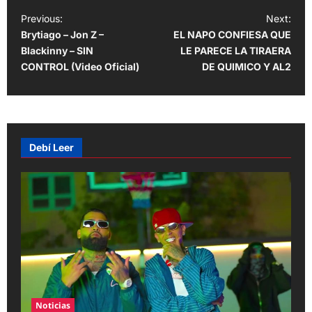
P
Previous:
Next:
Brytiago – Jon Z –
EL NAPO CONFIESA QUE
o
Blackinny – SIN
LE PARECE LA TIRAERA
s
CONTROL (Video Oficial)
DE QUIMICO Y AL2
t
n
a
v
Debí Leer
i
g
a
t
i
o
n
Noticias