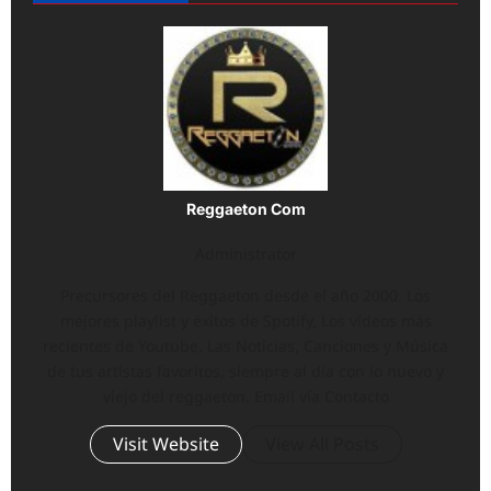
Reggaeton Com
Administrator
Precursores del Reggaeton desde el año 2000. Los
mejores playlist y éxitos de Spotify, Los vídeos más
recientes de Youtube, Las Noticias, Canciones y Música
de tus artistas favoritos, siempre al día con lo nuevo y
viejo del reggaeton. Email vía Contacto
Visit Website
View All Posts