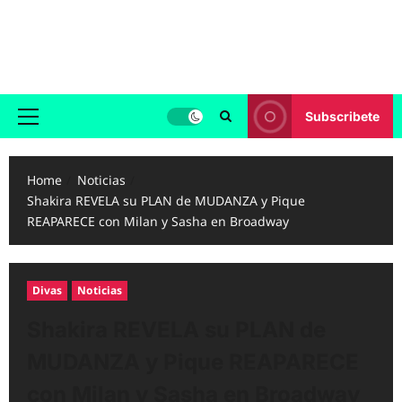
Skip
to
Reggaeton.com
content
Noticias, Exitos y Videos de Reggaeton
Subscribete
Primary
Menu
Home
Noticias
Shakira REVELA su PLAN de MUDANZA y Pique
REAPARECE con Milan y Sasha en Broadway
Divas
Noticias
Shakira REVELA su PLAN de
MUDANZA y Pique REAPARECE
con Milan y Sasha en Broadway