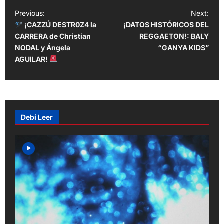
P
Previous:
Next:
¡CAZZÚ DESTR0Z4 la
¡DATOS HISTÓRICOS DEL
o
CARRERA de Christian
REGGAETON!: BALY
s
NODAL y Ángela
“GANYA KIDS”
t
AGUILAR!
n
a
v
Debí Leer
i
g
a
t
i
o
n