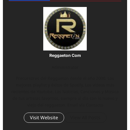
Reggaeton Com
Administrator
Precursores del Reggaeton desde el año 2000. Los
mejores playlist y éxitos de Spotify, Los vídeos más
recientes de Youtube, Las Noticias, Canciones y Música
de tus artistas favoritos, siempre al día con lo nuevo y
viejo del reggaeton. Email vía Contacto
Visit Website
View All Posts