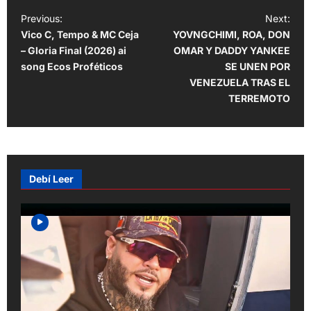
P
Previous:
Next:
Vico C, Tempo & MC Ceja
YOVNGCHIMI, ROA, DON
o
– Gloria Final (2026) ai
OMAR Y DADDY YANKEE
s
song Ecos Proféticos
SE UNEN POR
t
VENEZUELA TRAS EL
TERREMOTO
n
a
v
i
Debí Leer
g
a
t
i
o
n