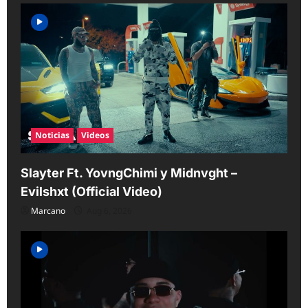
Noticias
Videos
Slayter Ft. YovngChimi y Midnvght –
Evilshxt (Official Video)
Marcano
Aug 6, 2026