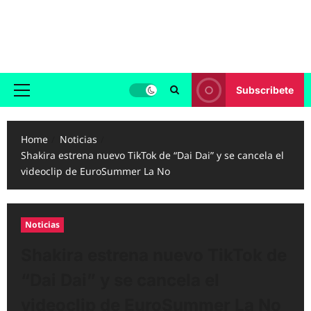
Skip
to
Reggaeton.com
content
Noticias, Exitos y Videos de Reggaeton
Subscribete
Primary
Menu
Home
Noticias
Shakira estrena nuevo TikTok de “Dai Dai” y se cancela el
videoclip de EuroSummer La No
Noticias
Shakira estrena nuevo TikTok de
“Dai Dai” y se cancela el
videoclip de EuroSummer La No