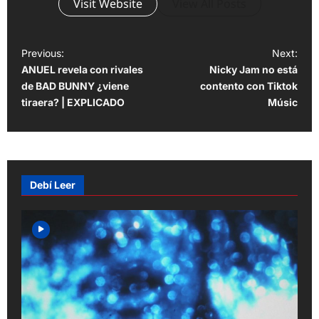
Visit Website
View All Posts
P
Previous:
Next:
ANUEL revela con rivales
Nicky Jam no está
o
de BAD BUNNY ¿viene
contento con Tiktok
s
tiraera? | EXPLICADO
Músic
t
n
a
v
Debí Leer
i
g
a
t
i