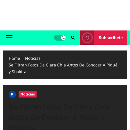
Skip
to
Reggaeton.com
content
Noticias, Exitos y Videos de Reggaeton
Subscribete
Primary
Menu
Home
Noticias
Se Filtran Fotos De Clara Chia Antes De Conocer A Piqué
y Shakira
Noticias
Se Filtran Fotos De Clara Chia
Antes De Conocer A Piqué y
Shakira