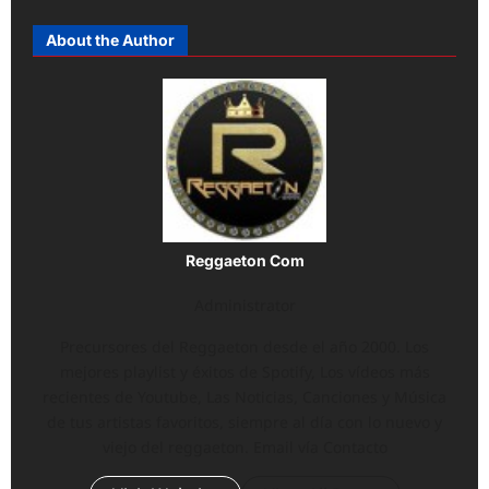
About the Author
Reggaeton Com
Administrator
Precursores del Reggaeton desde el año 2000. Los
mejores playlist y éxitos de Spotify, Los vídeos más
recientes de Youtube, Las Noticias, Canciones y Música
de tus artistas favoritos, siempre al día con lo nuevo y
viejo del reggaeton. Email vía Contacto