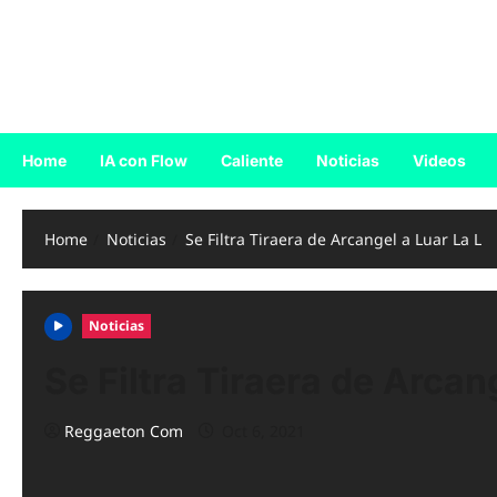
Skip
to
Reggaeton.com
content
Noticias, Exitos y Videos de Reggaeton
Home
IA con Flow
Caliente
Noticias
Videos
Home
Noticias
Se Filtra Tiraera de Arcangel a Luar La L
Noticias
Se Filtra Tiraera de Arcan
Reggaeton Com
Oct 6, 2021