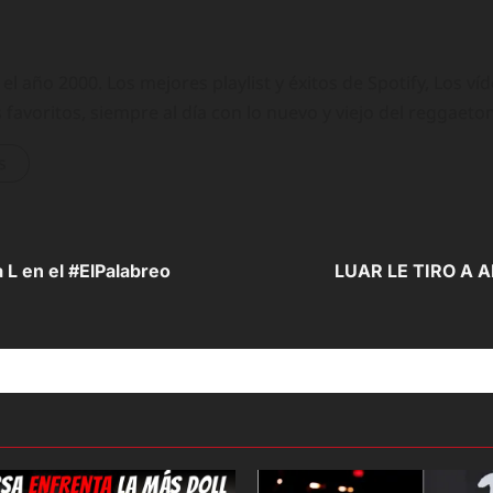
 año 2000. Los mejores playlist y éxitos de Spotify, Los ví
 favoritos, siempre al día con lo nuevo y viejo del reggaeto
s
a L en el #ElPalabreo
LUAR LE TIRO A 