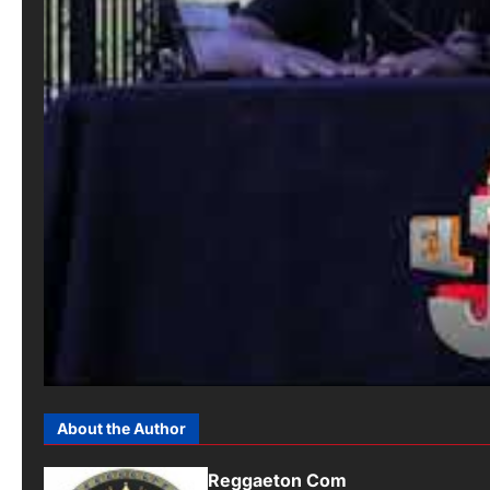
About the Author
Reggaeton Com