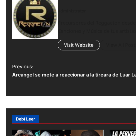
Administrator
Precursores del Reggaeton desde el
Canciones y Música de tus artistas
Visit Website
View All Post
P
Previous:
Arcangel se mete a reaccionar a la tireara de Luar L
o
s
t
n
Debí Leer
a
v