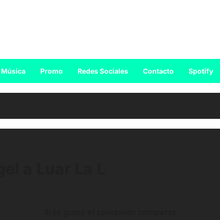
Música
Promo
Redes Sociales
Contacto
Spotify
gel a Luar La L
Si te gusto el contenido comparte