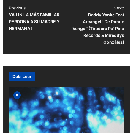
P
Previous:
Next:
YAILIN LA MÁS FAMILIAR
Daddy Yanke Feat
o
PERDONA A SU MADRE Y
Arcangel “De Donde
s
HERMANA !
Vengo” (Tiradera Pa’ Pina
t
Records & Mireddys
González)
n
a
v
i
Debí Leer
g
a
t
i
o
n