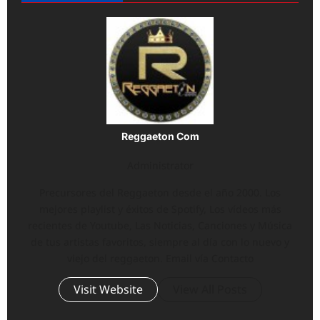
Reggaeton Com
Administrator
Precursores del Reggaeton desde el año 2000. Los
mejores playlist y éxitos de Spotify, Los vídeos más
recientes de Youtube, Las Noticias, Canciones y Música
de tus artistas favoritos, siempre al día con lo nuevo y
viejo del reggaeton. Email vía Contacto
Visit Website
View All Posts