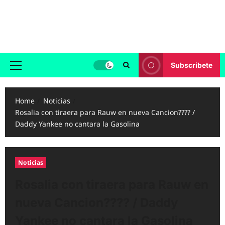
Skip
to
Reggaeton.com
content
Noticias, Exitos y Videos de Reggaeton
Subscribete
Primary
Menu
Home
Noticias
Rosalia con tiraera para Rauw en nueva Cancion???? /
Daddy Yankee no cantara la Gasolina
Noticias
Rosalia con tiraera para Rauw en
nueva Cancion???? / Daddy
Yankee no cantara la Gasolina