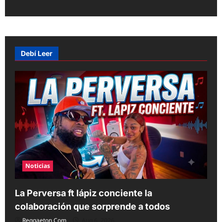
t
n
a
v
Debí Leer
i
g
a
t
i
o
n
Noticias
La Perversa ft lápiz conciente la
colaboración que sorprende a todos
Reggaeton Com
Aug 6, 2026