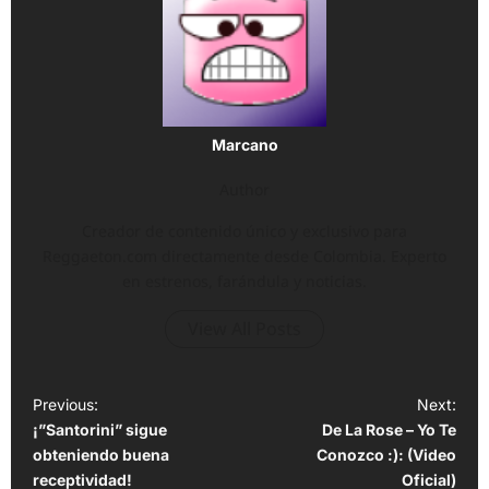
Marcano
Author
Creador de contenido único y exclusivo para
Reggaeton.com directamente desde Colombia. Experto
en estrenos, farándula y noticias.
View All Posts
P
Previous:
Next:
¡”Santorini” sigue
De La Rose – Yo Te
o
obteniendo buena
Conozco :): (Video
s
receptividad!
Oficial)