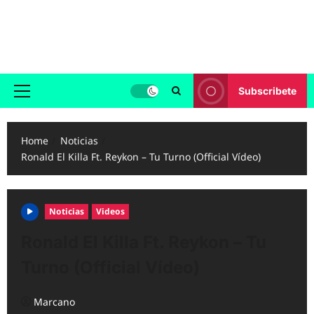
Skip
to
Reggaeton.com
content
Noticias, Exitos y Videos de Reggaeton
Subscribete
Primary
Menu
Home
Noticias
Ronald El Killa Ft. Reykon – Tu Turno (Official Vídeo)
Noticias
Videos
Ronald El Killa Ft. Reykon – Tu
Turno (Official Vídeo)
Marcano