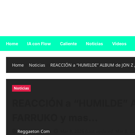
Skip
to
Reggaeton.com
content
Noticias, Exitos y Videos de Reggaeton
Home
IA con Flow
Caliente
Noticias
Videos
Home
Noticias
REACCIÓN a “HUMILDE” ALBUM de JON Z 
Noticias
REACCIÓN a “HUMILDE” A
FARRUKO y mas…
Reggaeton Com
Mar 8, 2026 (Last updated: Mar 8, 20