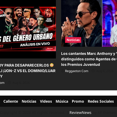
Noticias
Los cantantes Marc Anthony y 
distinguidos como Agentes de
los Premios Juventud
DY PARA DESAPARECERLOS
LI /JON-Z VS EL DOMINIO/LUAR
Reggaeton Com
Aug 6, 2026
TY
Com
Aug 6, 2026
Caliente
Noticias
Videos
Música
Promo
Redes Sociales
Copyright © 2026 All rights reserved.
|
ReviewNews
by AF themes.