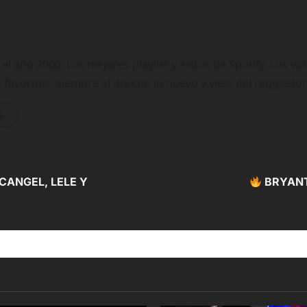
 año 2000. Los mejores playlist y éxitos de Spotify, Los ví
 favoritos, siempre al día con lo nuevo y viejo del reggaeto
s
CANGEL, LELE Y
BRYANT