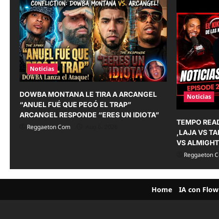
v
i
g
a
Noticias
t
i
DOWBA MONTANA LE TIRA A ARCANGEL
Noticias
“ANUEL FUÉ QUE PEGÓ EL TRAP”
o
ARCANGEL RESPONDE “ERES UN IDIOTA”
TEMPO REA
n
Reggaeton Com
Aug 6, 2026
,LAJA VS TA
VS ALMIGH
Reggaeton 
Home
IA con Flow