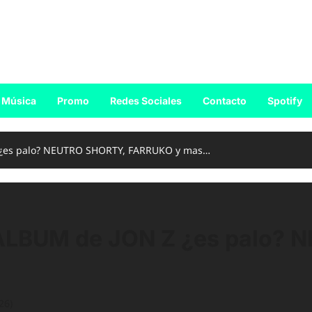
Música
Promo
Redes Sociales
Contacto
Spotify
¿es palo? NEUTRO SHORTY, FARRUKO y mas…
LBUM de JON Z ¿es palo? 
26)