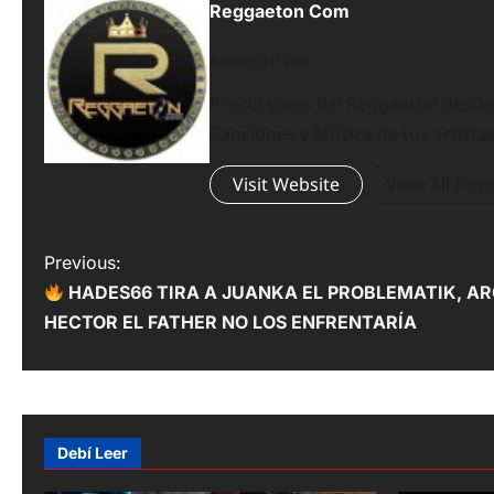
Reggaeton Com
Administrator
Precursores del Reggaeton desde el
Canciones y Música de tus artistas
Visit Website
View All Post
P
Previous:
HADES66 TIRA A JUANKA EL PROBLEMATIK, AR
o
HECTOR EL FATHER NO LOS ENFRENTARÍA
s
t
n
Debí Leer
a