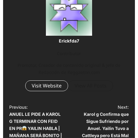
Erickfda7
Contributor
Promotor, Creador de contenido original & Jefe de
Redacción de Reggaeton.com
Visit Website
View All Posts
P
Previous:
Next:
ANUEL LE PIDE A KAROL
Karol g Confirma que
o
G TERMINAR CON FEID
Sigue Sufriendo por
s
EN PR
YAILIN HABLA |
Anuel. Yailin Tuvo a
t
MAÑANA SERÁ BONITO |
Cattleya pero Está Mal