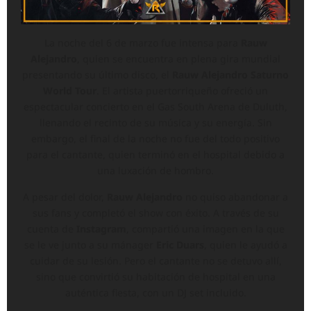
La noche del 6 de marzo fue intensa para
Rauw
Alejandro
, quien se encuentra en plena gira mundial
presentando su último disco, el
Rauw Alejandro Saturno
World Tour
. El artista puertorriqueño ofreció un
espectacular concierto en el Gas South Arena de Duluth,
llenando el recinto de su música y su energía. Sin
embargo, el final de la noche no fue del todo positivo
para el cantante, quien terminó en el hospital debido a
una luxación de hombro.
A pesar del dolor,
Rauw Alejandro
no quiso abandonar a
sus fans y completó el show con éxito. A través de su
cuenta de
Instagram
, compartió una imagen en la que
se le ve junto a su mánager
Eric Duars
, quien le ayudó a
cuidar de su lesión. Pero el cantante no se detuvo allí,
sino que convirtió su habitación de hospital en una
auténtica fiesta, con un DJ set incluido.