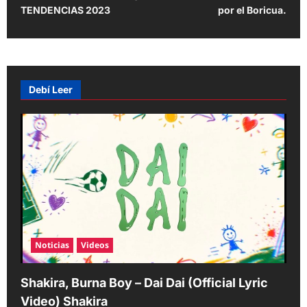
TENDENCIAS 2023
por el Boricua.
n
a
v
i
Debí Leer
g
a
t
i
o
n
Noticias
Videos
Shakira, Burna Boy – Dai Dai (Official Lyric
Video) Shakira