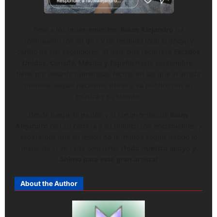
Pese a los inconvenientes,
Rauw Alejandro
ha
continuado con su gira y ha recibido todo el apoyo y
cariño de sus seguidores. El tour, que recorrerá
Estados
Unidos, Canadá, México y España
hasta septiembre,
tiene por delante numerosas fechas en las que el artista
promete seguir haciendo vibrar a su público con su
música y su talento.
Desde luego, la pasión y el compromiso de
Rauw
Alejandro
con su carrera y su público son encomiables, y
esperamos que su lesión no le impida seguir dando lo
mejor de sí en cada concierto.
¡Todo nuestro apoyo y
ánimo para este gran artista!
About the Author