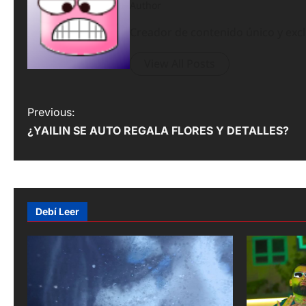
Author
Creador de contenido único y exc
View All Posts
P
Previous:
¿YAILIN SE AUTO REGALA FLORES Y DETALLES?
o
s
t
n
Debí Leer
a
v
i