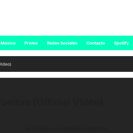
Música
Promo
Redes Sociales
Contacto
Spotify
Video)
eltas (Official Video)
Si te gusto el contenido comparte