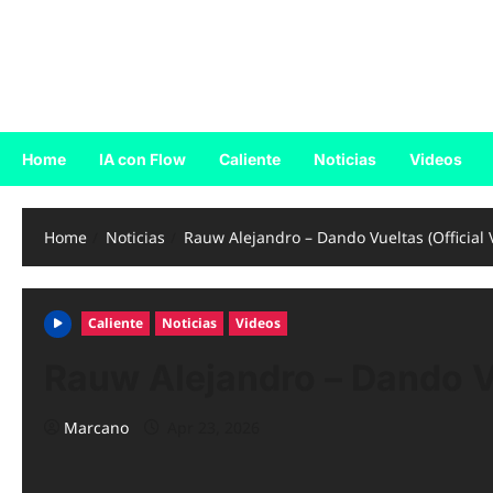
Skip
to
Reggaeton.com
content
Noticias, Exitos y Videos de Reggaeton
Home
IA con Flow
Caliente
Noticias
Videos
Home
Noticias
Rauw Alejandro – Dando Vueltas (Official 
Caliente
Noticias
Videos
Rauw Alejandro – Dando Vu
Marcano
Apr 23, 2026