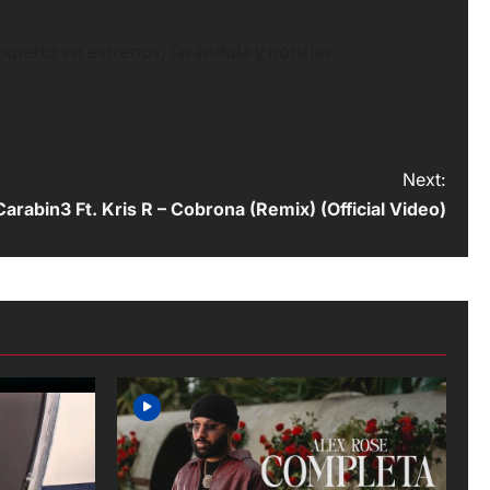
perto en estrenos, farándula y noticias.
Next:
Carabin3 Ft. Kris R – Cobrona (Remix) (Official Video)