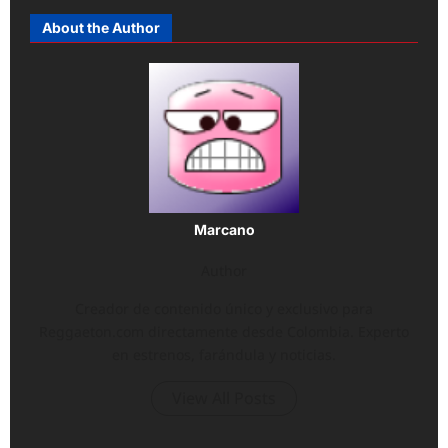
About the Author
Marcano
Author
Creador de contenido único y exclusivo para
Reggaeton.com directamente desde Colombia. Experto
en estrenos, farándula y noticias.
View All Posts