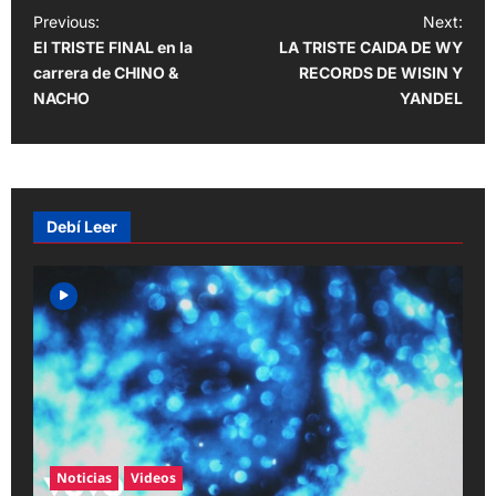
P
Previous:
Next:
El TRISTE FINAL en la
LA TRISTE CAIDA DE WY
o
carrera de CHINO &
RECORDS DE WISIN Y
s
NACHO
YANDEL
t
n
a
v
Debí Leer
i
g
a
t
i
o
n
Noticias
Videos