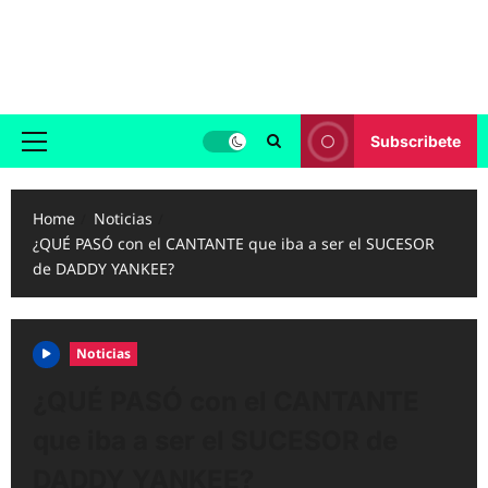
Skip
to
Reggaeton.com
content
Noticias, Exitos y Videos de Reggaeton
Subscribete
Primary
Menu
Home
Noticias
¿QUÉ PASÓ con el CANTANTE que iba a ser el SUCESOR
de DADDY YANKEE?
Noticias
¿QUÉ PASÓ con el CANTANTE
que iba a ser el SUCESOR de
DADDY YANKEE?