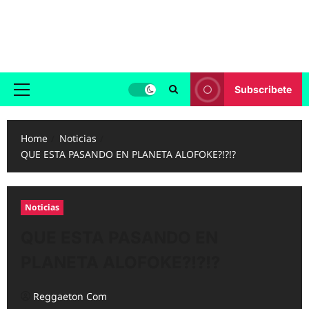
Skip
to
Reggaeton.com
content
Noticias, Exitos y Videos de Reggaeton
Subscribete
Primary
Menu
Home
Noticias
QUE ESTA PASANDO EN PLANETA ALOFOKE?!?!?
Noticias
QUE ESTA PASANDO EN
PLANETA ALOFOKE?!?!?
Reggaeton Com