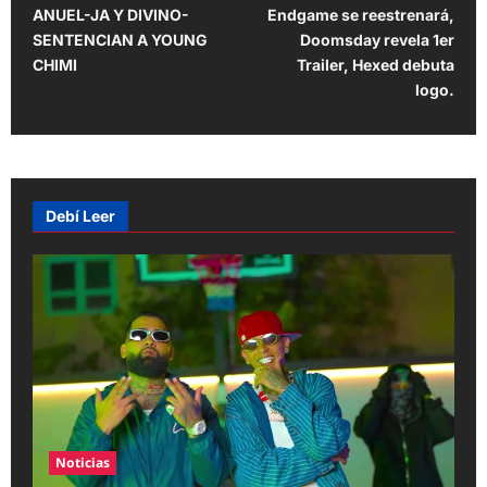
o
ANUEL-JA Y DIVINO-
Endgame se reestrenará,
s
SENTENCIAN A YOUNG
Doomsday revela 1er
t
CHIMI
Trailer, Hexed debuta
logo.
n
a
v
i
Debí Leer
g
a
t
i
o
n
Noticias