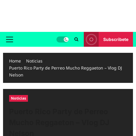
Skip
to
Reggaeton.com
content
Noticias, Exitos y Videos de Reggaeton
Subscribete
Primary
Menu
Home
Noticias
Puerto Rico Party de Perreo Mucho Reggaeton – Vlog DJ
Nelson
Noticias
Puerto Rico Party de Perreo
Mucho Reggaeton – Vlog DJ
Nelson