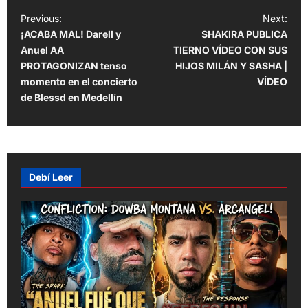
P
Previous:
Next:
¡ACABA MAL! Darell y
SHAKIRA PUBLICA
o
Anuel AA
TIERNO VÍDEO CON SUS
s
PROTAGONIZAN tenso
HIJOS MILÁN Y SASHA |
t
momento en el concierto
VÍDEO
de Blessd en Medellín
n
a
v
i
Debí Leer
g
a
t
i
o
n