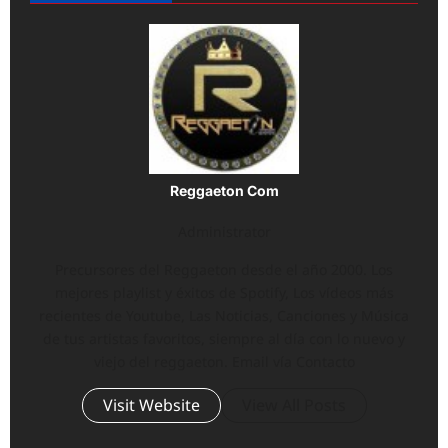
Reggaeton Com
Administrator
Precursores del Reggaeton desde el año 2000. Los
mejores playlist y éxitos de Spotify, Los vídeos más
recientes de Youtube, Las Noticias, Canciones y Música
de tus artistas favoritos, siempre al día con lo nuevo y
viejo del reggaeton. Email vía Contacto
Visit Website
View All Posts