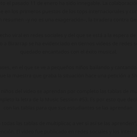
nto el pasado 11 de enero ha sido innegable. La colaboració
 en los primeros puestos de los tops internacionales y conv
n resumen –y no es una exageración–, la tiradera contra Ge
cho viral en redes sociales y del que se está a la espera d
nto a Bizarrap se ha evidenciado en tiernos videos de redes
quedado encantados con el éxito musical.
ases, en el que se ve a pequeños niños bailando y cantando
que la maestra que graba la situación hace una petición a S
niños del video se aprendan por completo las tablas de mult
mpleto la letra de la Music Session #53. Es por esto que de
con las tablas para que sus estudiantes se las aprendan.
das las tablas de multiplicar, a ver si así se las aprenden”
ción. El video fue publicado en redes sociales y los intern