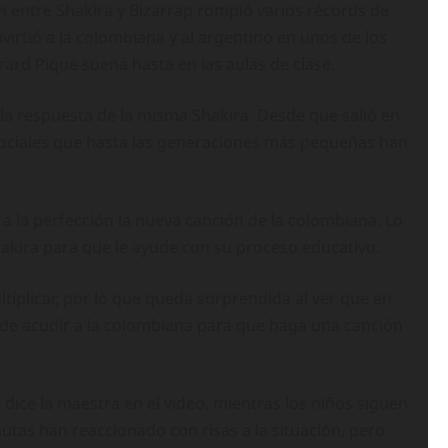
n entre Shakira y Bizarrap rompió varios récords de
irtió a la colombiana y al argentino en unos de los
rard Piqué suena hasta en las aulas de clase.
e la respuesta de la misma Shakira. Desde que salió en
 sociales que hasta las generaciones más pequeñas han
 a la perfección la nueva canción de la colombiana. Lo
hakira para que le ayude con su proceso educativo.
iplicar, por lo que queda sorprendida al ver que en
cide acudir a la colombiana para que haga una canción
, dice la maestra en el video, mientras los niños siguen
autas han reaccionado con risas a la situación, pero