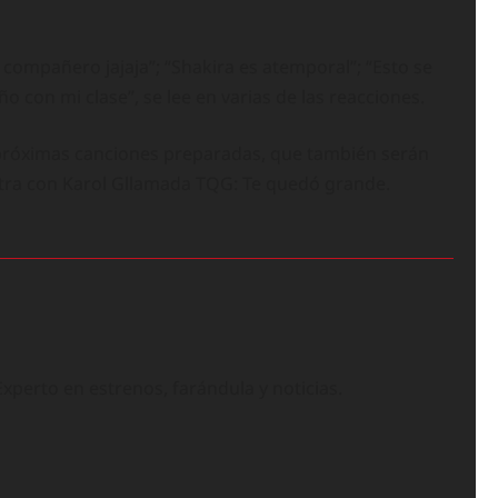
u compañero jajaja”; “Shakira es atemporal”; “Esto se
ño con mi clase”, se lee en varias de las reacciones.
os próximas canciones preparadas, que también serán
otra con Karol Gllamada TQG: Te quedó grande.
perto en estrenos, farándula y noticias.