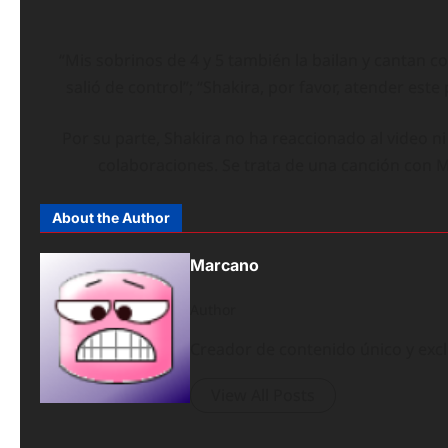
“Mis sobrinos de 4 y 5 también la bailan y cantan co
salió de control”; “Shakira, por favor, atender este
Por su parte, Shakira no ha reaccionado al video n
colaboraciones. Se trata de una canción con 
About the Author
Marcano
Author
Creador de contenido único y exc
View All Posts