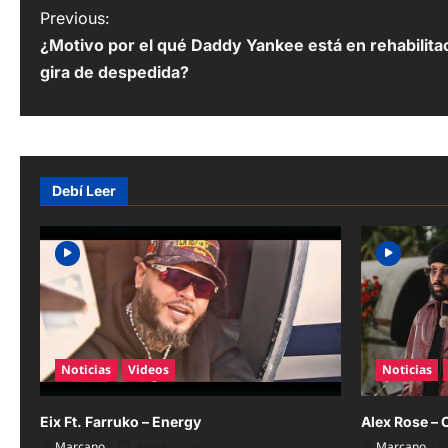
P
Previous:
¿Motivo por el qué Daddy Yankee está en rehabilita
o
gira de despedida?
s
t
n
Debí Leer
a
v
i
g
a
Noticias
Videos
Noticias
t
i
Eix Ft. Farruko – Energy
Alex Rose – 
Marcano
Aug 6, 2026
Marcano