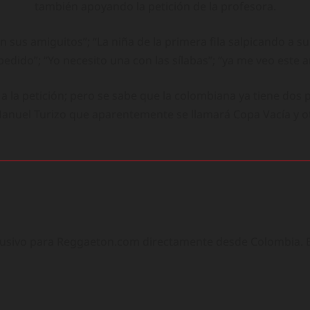
también apoyando la petición de la profesora.
n sus amiguitos”; “La niña de la primera fila salpicando a s
 pedido”; “Yo necesito una con las sílabas”; “ya me veo este a
i a la petición; pero se sabe que la colombiana ya tiene d
Manuel Turizo que aparentemente se llamará Copa Vacía y 
lusivo para Reggaeton.com directamente desde Colombia. Ex