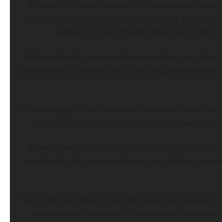
El éxito de la Music Session #53 desde su lanzamie
reproducción en plataformas, ingresó y se mantiene
artistas más escuchados del inicio de año. E
Así lo evidenció una maestra en un video que se ha he
plataformas la canción que la barranquillera hizo ju
Sin embargo, el más reciente se dio en un salón de cl
que ha llamado la atención de los internautas es 
Aparentemente, la profesora no ha logrado que los 
cuestión de días sus estudiantes ya se sabían por co
“Voy a decirle a Shakira que me saque una música con to
interpretando la canción y no le prestan mucha aten