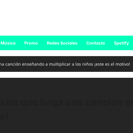
Música
Promo
Redes Sociales
Contacto
Spotify
na canción enseñando a multiplicar a los niños ¡este es el motivo!
hakira que haga una canción e
o!