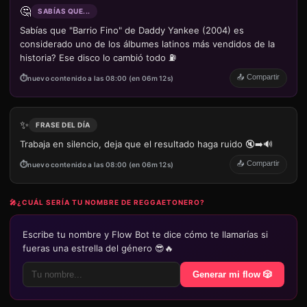
🤔
SABÍAS QUE...
Sabías que "Barrio Fino" de Daddy Yankee (2004) es
considerado uno de los álbumes latinos más vendidos de la
historia? Ese disco lo cambió todo ⛽
📤 Compartir
nuevo contenido a las 08:00 (en 06m 12s)
✨
FRASE DEL DÍA
Trabaja en silencio, deja que el resultado haga ruido 🔇➡️🔊
📤 Compartir
nuevo contenido a las 08:00 (en 06m 12s)
🎤
¿CUÁL SERÍA TU NOMBRE DE REGGAETONERO?
Escribe tu nombre y Flow Bot te dice cómo te llamarías si
fueras una estrella del género 😎🔥
Generar mi flow 🎲