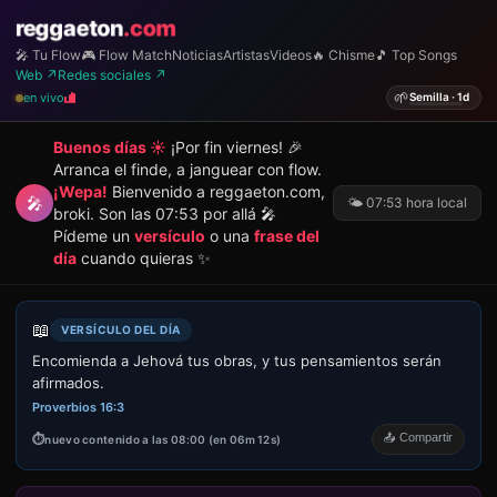
reggaeton
.com
🎤 Tu Flow
🎮 Flow Match
Noticias
Artistas
Videos
🔥 Chisme
🎵 Top Songs
Web ↗
Redes sociales ↗
🌱
en vivo
Semilla · 1d
Buenos días ☀️
¡Por fin viernes! 🎉
Arranca el finde, a janguear con flow.
¡Wepa!
Bienvenido a reggaeton.com,
🎤
🌤️ 07:53 hora local
broki. Son las 07:53 por allá 🎤
Pídeme un
versículo
o una
frase del
día
cuando quieras ✨
📖
VERSÍCULO DEL DÍA
Encomienda a Jehová tus obras, y tus pensamientos serán
afirmados.
Proverbios 16:3
📤 Compartir
nuevo contenido a las 08:00 (en 06m 12s)