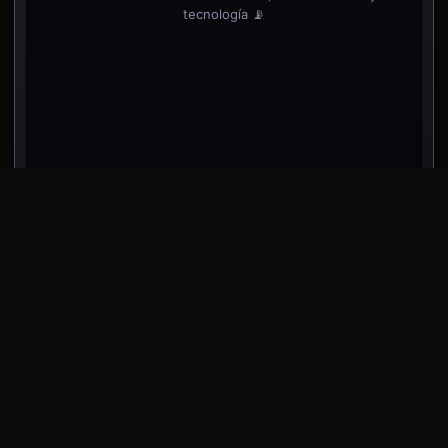
tecnología 📡
desliza dentro del teléfono para ver más noticias
⬇️
⬇️