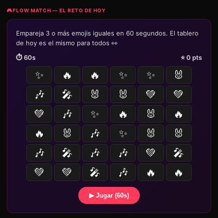
🎮
FLOW MATCH — EL RETO DE HOY
Empareja 3 o más emojis iguales en 60 segundos. El tablero
de hoy es el mismo para todos 👀
⏱️
60
s
⭐
0
pts
✨
🔥
🔥
✨
✨
🐰
🎶
🎤
🐰
🐰
💚
💚
💚
🎶
✨
🔥
🐰
🔥
🔥
🐰
🎶
✨
🐰
🐰
🎶
🎤
🎶
🎶
💚
🎤
💚
💚
🎤
🎶
🔥
🔥
▶ Jugar (60s)