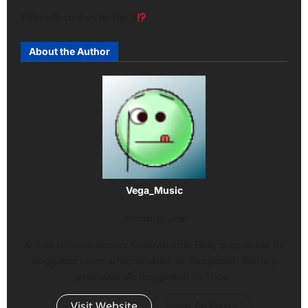
Y Para ti, cual es tu Top 5
About the Author
Vega_Music
Administrator
Artista urbano, locutor Contrabando Flow, presidente de
Reggaeton.com, programador de Reggaeton Radio y
productor de Reggaeton TV Show.
Visit Website
View All Posts