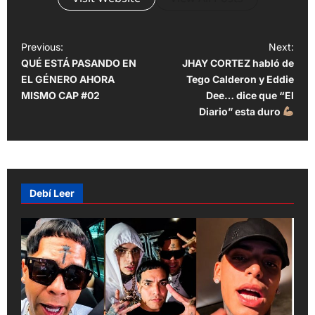
P
Previous:
Next:
QUÉ ESTÁ PASANDO EN
JHAY CORTEZ habló de
o
EL GÉNERO AHORA
Tego Calderon y Eddie
s
MISMO CAP #02
Dee… dice que “El
t
Diario” esta duro
n
a
v
Debí Leer
i
g
a
t
i
o