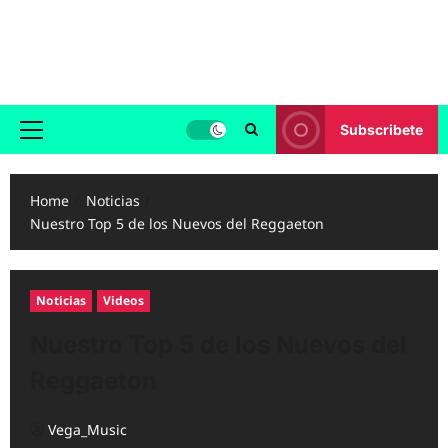
Skip
to
Reggaeton.com
content
Noticias, Exitos y Videos de Reggaeton
Subscribete
Primary
Menu
Home
Noticias
Nuestro Top 5 de los Nuevos del Reggaeton
Noticias
Videos
Nuestro Top 5 de los Nuevos del
Reggaeton
Vega_Music