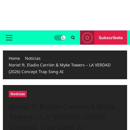
Skip
to
Reggaeton.com
content
Noticias, Exitos y Videos de Reggaeton
Subscribete
Primary
Menu
Home
Noticias
Noriel ft. Eladio Carrión & Myke Towers – LA VERDAD
(2026) Concept Trap Song AI
Noticias
Noriel ft. Eladio Carrión & Myke
Towers – LA VERDAD (2026)
Concept Trap Song AI