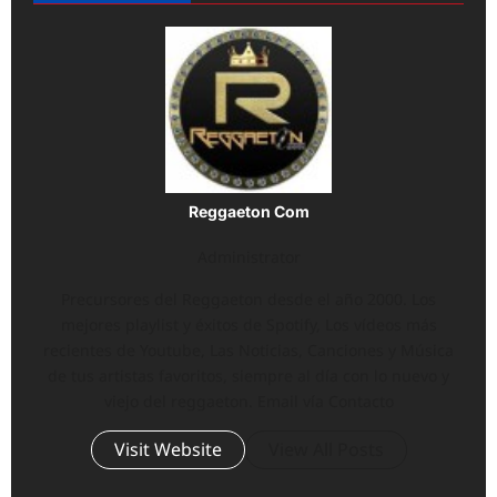
Reggaeton Com
Administrator
Precursores del Reggaeton desde el año 2000. Los
mejores playlist y éxitos de Spotify, Los vídeos más
recientes de Youtube, Las Noticias, Canciones y Música
de tus artistas favoritos, siempre al día con lo nuevo y
viejo del reggaeton. Email vía Contacto
Visit Website
View All Posts