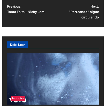
P
Previous:
Next:
Tanta Falta – Nicky Jam
“Perreando” sigue
o
circulando
s
t
n
a
Debí Leer
v
i
g
a
t
i
o
Noticias
n