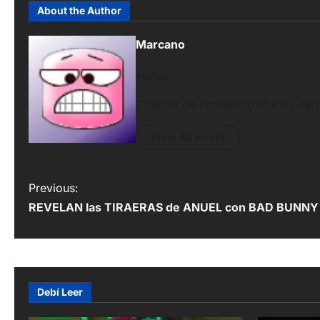
About the Author
Marcano
Author
Creador de contenido único y exc
View All Posts
P
Previous:
REVELAN las TIRAERAS de ANUEL con BAD BUNNY y
o
s
t
n
Debí Leer
a