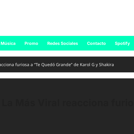
Música
Promo
Redes Sociales
Contacto
Spotify
acciona furiosa a “Te Quedó Grande” de Karol G y Shakira
 La Más Viral reacciona fur