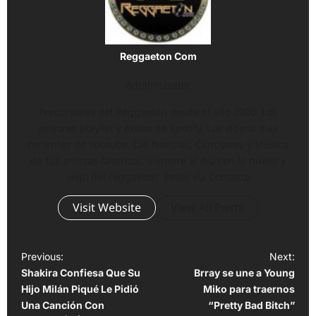
Reggaeton Com
Administrator
Precursores del Reggaeton desde el año 2000. Los
mejores playlist y éxitos de Spotify, Los vídeos más
recientes de Youtube, Las Noticias, Canciones y Música
de tus artistas favoritos, siempre al día con lo nuevo y
viejo del reggaeton. Email vía Contacto
Visit Website
View All Posts
P
Previous:
Next:
Shakira Confiesa Que Su
Brray se une a Young
o
Hijo Milán Piqué Le Pidió
Miko para traernos
s
Una Canción Con
“Pretty Bad Bitch”