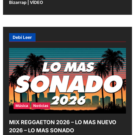
t
Bizarrap | VÍDEO
n
a
v
Debí Leer
i
g
a
t
i
o
n
Música
Noticias
MIX REGGAETON 2026 – LO MAS NUEVO
2026 – LO MAS SONADO