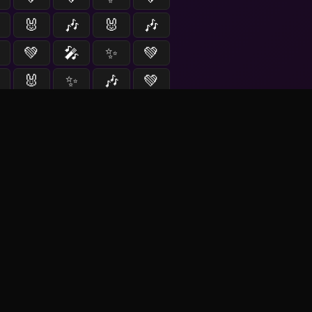
🐰
🎶
🐰
🎶
💚
🎤
✨
💚
🐰
✨
🎶
💚
▶ Jugar (60s)
entes
📰
--
noticias
las 00:00 (en 1h 32m 26s)