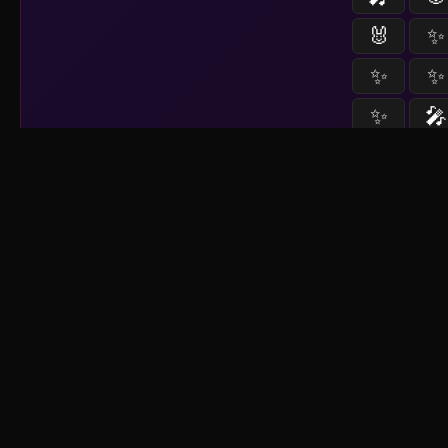
🐰
✨
✨
✨
✨
🎤
Sistema activo
📡
--
fu
⏳
nuevo contenido a 