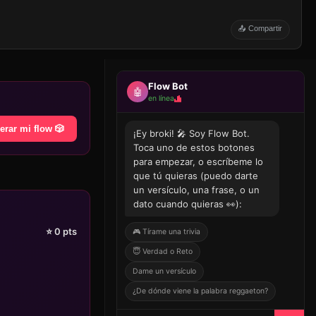
📤 Compartir
Flow Bot
🤖
en línea
erar mi flow 🎲
¡Ey broki! 🎤 Soy Flow Bot.
Toca uno de estos botones
para empezar, o escríbeme lo
que tú quieras (puedo darte
un versículo, una frase, o un
dato cuando quieras 👀):
⭐
0
pts
🎮 Tírame una trivia
😇 Verdad o Reto
Dame un versículo
¿De dónde viene la palabra reggaeton?