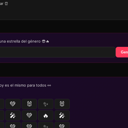
iar ⏰
una estrella del género 😎🔥
Gen
oy es el mismo para todos 👀
💚
🐰
✨
🐰
🎤
💚
🔥
🎤
💚
💚
✨
💚