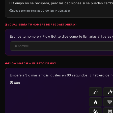
El tiempo no se recupera, pero las decisiones sí se pueden camb
nuevo contenido a las 00:00 (en 1h 32m 26s)
🎤
¿CUÁL SERÍA TU NOMBRE DE REGGAETONERO?
Escribe tu nombre y Flow Bot te dice cómo te llamarías si fueras 
🎮
FLOW MATCH — EL RETO DE HOY
Empareja 3 o más emojis iguales en 60 segundos. El tablero de h
⏱️
60
s
🎶
🎶
🔥
💚
🎤
🐰