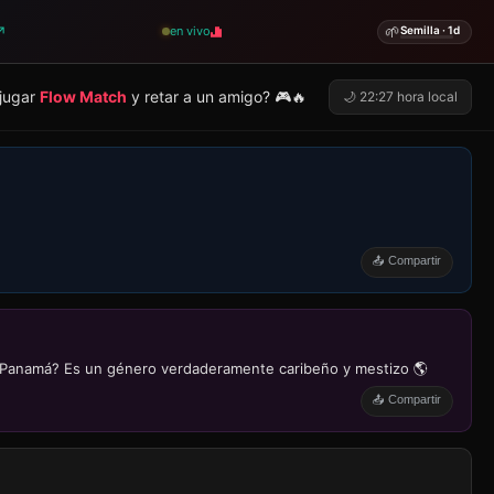
🌱
↗
en vivo
Semilla · 1d
 jugar
Flow Match
y retar a un amigo? 🎮🔥
🌙 22:27 hora local
📤 Compartir
de Panamá? Es un género verdaderamente caribeño y mestizo 🌎
📤 Compartir