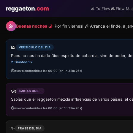
reggaeton
.com
🎤 Tu Flow
🎮 Flow Ma
🎤
Buenas noches 🌙
¡Por fin viernes! 🎉 Arranca el finde, a j
📖
VERSÍCULO DEL DÍA
Pues no nos ha dado Dios espíritu de cobardía, sino de poder, de
2 Timoteo 1:7
nuevo contenido a las 00:00 (en 1h 32m 26s)
🤔
SABÍAS QUE...
Sabías que el reggaeton mezcla influencias de varios países: e
nuevo contenido a las 00:00 (en 1h 32m 26s)
✨
FRASE DEL DÍA