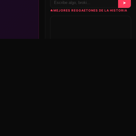
➤
🐐
MEJORES REGGAETONES DE LA HISTORIA
Nuestra playlist en Spotify, se actualiza sola conforme
la editamos.
Ver en Spotify ↗