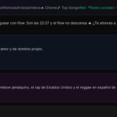
tch
Noticias
Artistas
Videos
🔥 Chisme
🎵 Top Songs
Web ↗
Redes sociales 
anguear con flow. Son las 22:27 y el flow no descansa 🔥 ¿Te atreves a
 amor y de dominio propio.
l dembow jamaiquino, el rap de Estados Unidos y el reggae en español 