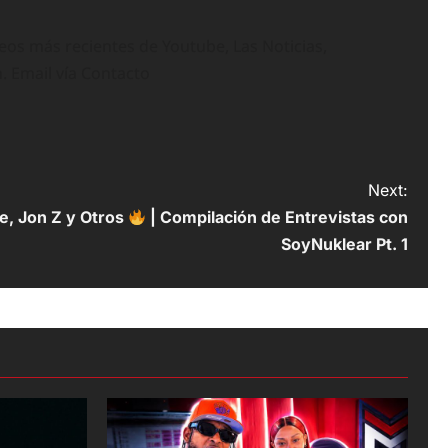
deos más recientes de Youtube, Las Noticias,
n. Email vía Contacto
Next:
, Jon Z y Otros
| Compilación de Entrevistas con
SoyNuklear Pt. 1