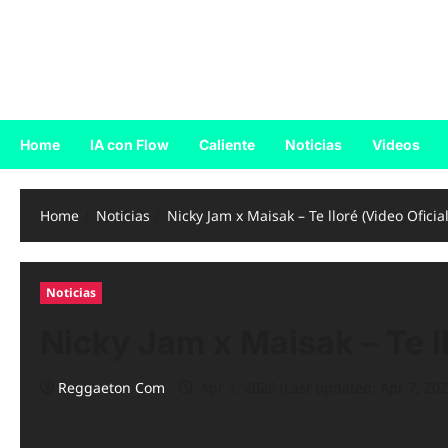
Skip
to
Reggaeton.com
content
Noticias, Exitos y Videos de Reggaeton
Home
IA con Flow
Caliente
Noticias
Videos
Home
Noticias
Nicky Jam x Maisak – Te lloré (Video Oficial
Noticias
Nicky Jam x Maisak – Te ll
Reggaeton Com
Apr 7, 2026 (Last updated: Apr 7, 202