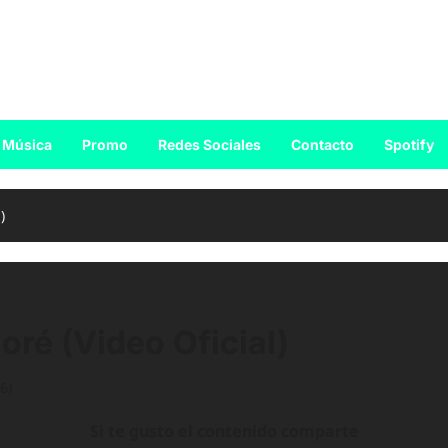
Música
Promo
Redes Sociales
Contacto
Spotify
)
oré (Video Oficial)
6)
Si te gusto el contenido comparte