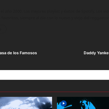
 año 2000. Los mejores playlist y éxitos de Spotify, Los ví
 favoritos, siempre al día con lo nuevo y viejo del reggaeto
s
asa de los Famosos
Daddy Yankee