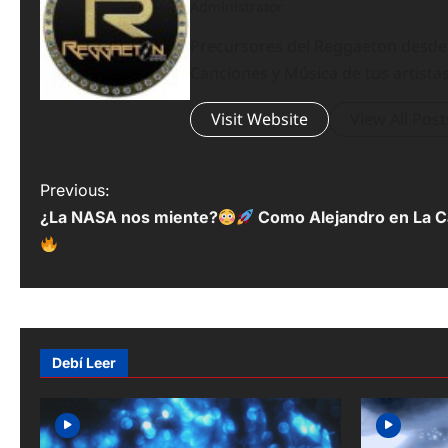
Administrator
Precursores del Reggaeton desde el
Canciones y Música de tus artistas
Visit Website
View All Post
P
Previous:
¿La NASA nos miente?
Como Alejandro en La C
o
s
t
n
Debí Leer
a
v
i