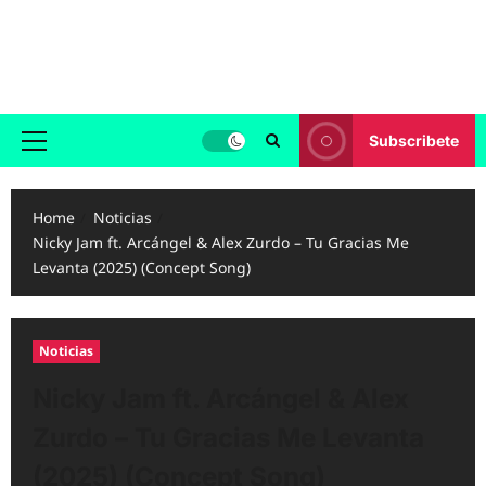
Skip
to
Reggaeton.com
content
Noticias, Exitos y Videos de Reggaeton
Subscribete
Primary
Menu
Home
Noticias
Nicky Jam ft. Arcángel & Alex Zurdo – Tu Gracias Me
Levanta (2025) (Concept Song)
Noticias
Nicky Jam ft. Arcángel & Alex
Zurdo – Tu Gracias Me Levanta
(2025) (Concept Song)