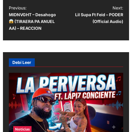
P
Previous:
Next:
MIDNVGHT – Desahogo
Lil Supa Ft Feid – PODER
o
(TIRAERA PA ANUEL
(Official Audio)
s
AA) – REACCION
t
n
a
v
Debí Leer
i
g
a
t
i
o
n
Noticias