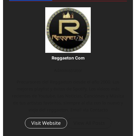
Reggaeton Com
Administrator
Precursores del Reggaeton desde el año 2000. Los
mejores playlist y éxitos de Spotify, Los vídeos más
recientes de Youtube, Las Noticias, Canciones y Música
de tus artistas favoritos, siempre al día con lo nuevo y
viejo del reggaeton. Email vía Contacto
Visit Website
View All Posts