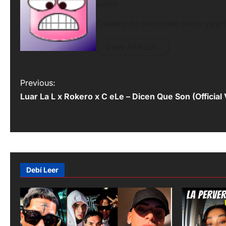
Author
Creador de contenido único y exc
View All Posts
P
Previous:
Luar La L x Rokero x C eLe – Dicen Que Son (Official
o
s
t
n
Debí Leer
a
v
i