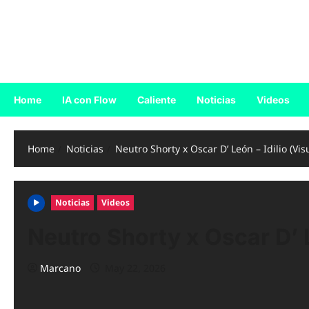
Skip
to
Reggaeton.com
content
Noticias, Exitos y Videos de Reggaeton
Home
IA con Flow
Caliente
Noticias
Videos
Home
Noticias
Neutro Shorty x Oscar D’ León – Idilio (Vis
Noticias
Videos
Neutro Shorty x Oscar D’ L
Marcano
May 22, 2026