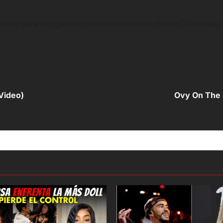
lusivo para Reggaeton.com directamente desde Colombia. Ex
 Video)
Ovy On The 