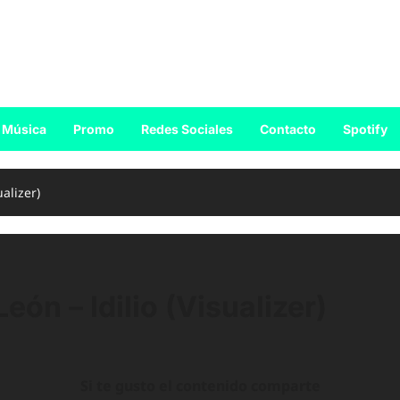
Música
Promo
Redes Sociales
Contacto
Spotify
ualizer)
eón – Idilio (Visualizer)
Si te gusto el contenido comparte