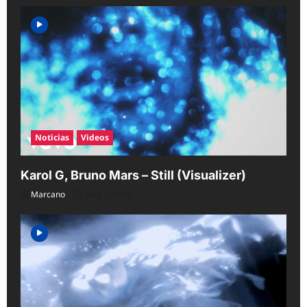
g
a
t
i
o
n
Noticias
Videos
Karol G, Bruno Mars – Still (Visualizer)
Marcano
Aug 7, 2026