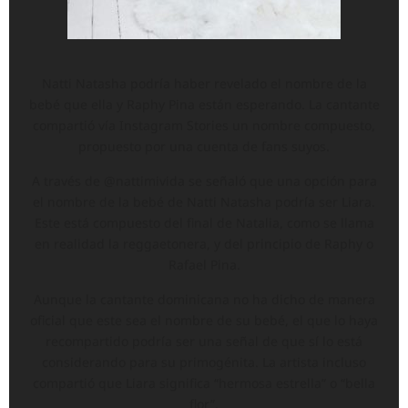
Natti Natasha podría haber revelado el nombre de la
bebé que ella y Raphy Pina están esperando. La cantante
compartió vía Instagram Stories un nombre compuesto,
propuesto por una cuenta de fans suyos.
A través de @nattimivida se señaló que una opción para
el nombre de la bebé de Natti Natasha podría ser Liara.
Este está compuesto del final de Natalia, como se llama
en realidad la reggaetonera, y del principio de Raphy o
Rafael Pina.
Aunque la cantante dominicana no ha dicho de manera
oficial que este sea el nombre de su bebé, el que lo haya
recompartido podría ser una señal de que sí lo está
considerando para su primogénita. La artista incluso
compartió que Liara significa “hermosa estrella” o “bella
flor”.