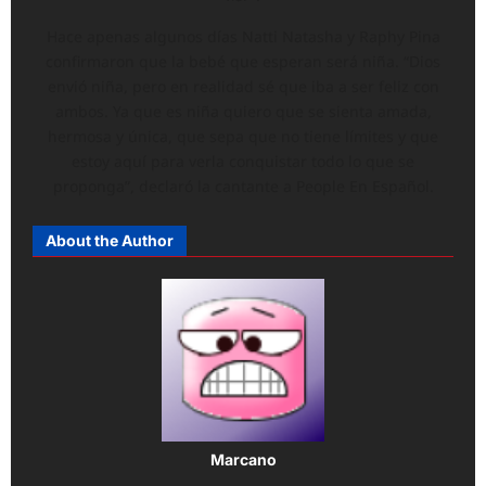
Hace apenas algunos días Natti Natasha y Raphy Pina
confirmaron que la bebé que esperan será niña. “Dios
envió niña, pero en realidad sé que iba a ser feliz con
ambos. Ya que es niña quiero que se sienta amada,
hermosa y única, que sepa que no tiene límites y que
estoy aquí para verla conquistar todo lo que se
proponga”, declaró la cantante a People En Español.
About the Author
Marcano